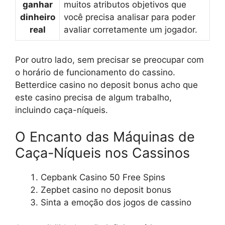
ganhar
muitos atributos objetivos que
dinheiro
você precisa analisar para poder
real
avaliar corretamente um jogador.
Por outro lado, sem precisar se preocupar com
o horário de funcionamento do cassino.
Betterdice casino no deposit bonus acho que
este casino precisa de algum trabalho,
incluindo caça-níqueis.
O Encanto das Máquinas de
Caça-Níqueis nos Cassinos
Cepbank Casino 50 Free Spins
Zepbet casino no deposit bonus
Sinta a emoção dos jogos de cassino