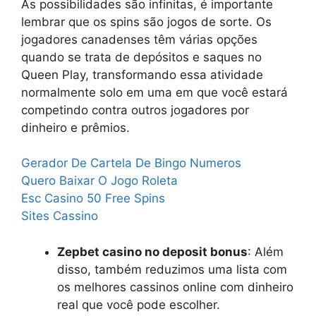
As possibilidades são infinitas, é importante
lembrar que os spins são jogos de sorte. Os
jogadores canadenses têm várias opções
quando se trata de depósitos e saques no
Queen Play, transformando essa atividade
normalmente solo em uma em que você estará
competindo contra outros jogadores por
dinheiro e prêmios.
Gerador De Cartela De Bingo Numeros
Quero Baixar O Jogo Roleta
Esc Casino 50 Free Spins
Sites Cassino
Zepbet casino no deposit bonus
:
Além
disso, também reduzimos uma lista com
os melhores cassinos online com dinheiro
real que você pode escolher.