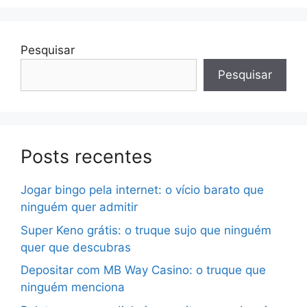
Pesquisar
Pesquisar
Posts recentes
Jogar bingo pela internet: o vício barato que
ninguém quer admitir
Super Keno grátis: o truque sujo que ninguém
quer que descubras
Depositar com MB Way Casino: o truque que
ninguém menciona