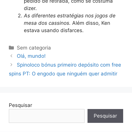
pedido de retirada, como se costuma
dizer.
As diferentes estratégias nos jogos de
mesa dos cassinos.
Além disso, Ken
estava usando disfarces.
Categorias
Sem categoria
Olá, mundo!
Spinoloco bónus primeiro depósito com free
spins PT: O engodo que ninguém quer admitir
Pesquisar
Pesquisar