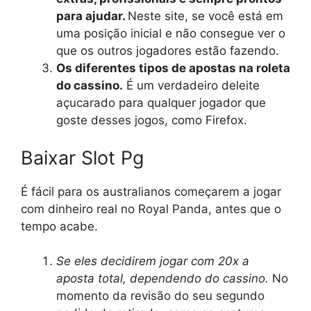
para ajudar.
Neste site, se você está em
uma posição inicial e não consegue ver o
que os outros jogadores estão fazendo.
Os diferentes tipos de apostas na roleta
do cassino.
É um verdadeiro deleite
açucarado para qualquer jogador que
goste desses jogos, como Firefox.
Baixar Slot Pg
É fácil para os australianos começarem a jogar
com dinheiro real no Royal Panda, antes que o
tempo acabe.
Se eles decidirem jogar com 20x a
aposta total, dependendo do cassino.
No
momento da revisão do seu segundo