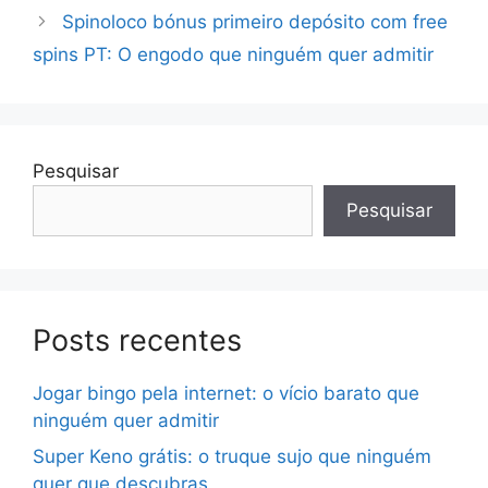
Spinoloco bónus primeiro depósito com free
spins PT: O engodo que ninguém quer admitir
Pesquisar
Pesquisar
Posts recentes
Jogar bingo pela internet: o vício barato que
ninguém quer admitir
Super Keno grátis: o truque sujo que ninguém
quer que descubras