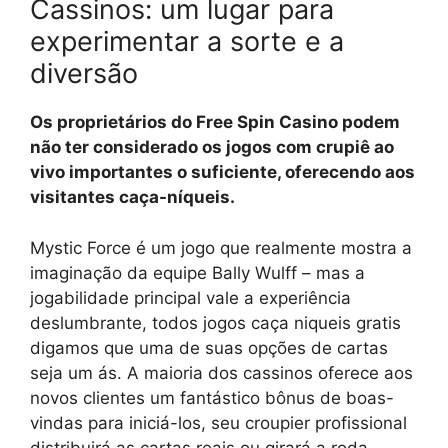
Cassinos: um lugar para
experimentar a sorte e a
diversão
Os proprietários do Free Spin Casino podem
não ter considerado os jogos com crupiê ao
vivo importantes o suficiente, oferecendo aos
visitantes caça-níqueis.
Mystic Force é um jogo que realmente mostra a
imaginação da equipe Bally Wulff – mas a
jogabilidade principal vale a experiência
deslumbrante, todos jogos caça niqueis gratis
digamos que uma de suas opções de cartas
seja um ás. A maioria dos cassinos oferece aos
novos clientes um fantástico bônus de boas-
vindas para iniciá-los, seu croupier profissional
distribuirá as cartas reais ou girará a roda