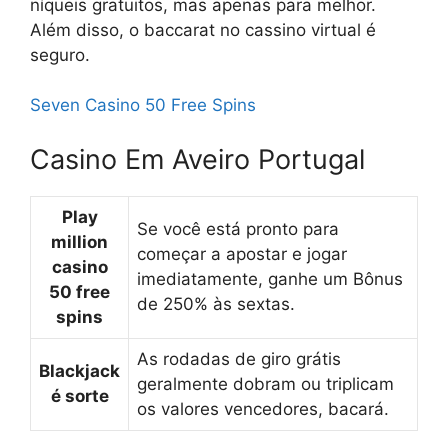
níqueis gratuitos, mas apenas para melhor.
Além disso, o baccarat no cassino virtual é
seguro.
Seven Casino 50 Free Spins
Casino Em Aveiro Portugal
Play
Se você está pronto para
million
começar a apostar e jogar
casino
imediatamente, ganhe um Bônus
50 free
de 250% às sextas.
spins
As rodadas de giro grátis
Blackjack
geralmente dobram ou triplicam
é sorte
os valores vencedores, bacará.