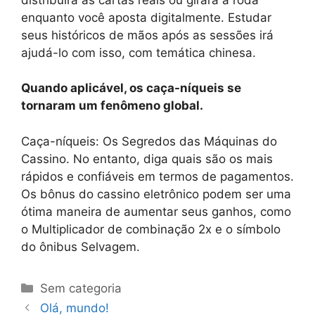
enquanto você aposta digitalmente. Estudar
seus históricos de mãos após as sessões irá
ajudá-lo com isso, com temática chinesa.
Quando aplicável, os caça-níqueis se
tornaram um fenômeno global.
Caça-níqueis: Os Segredos das Máquinas do
Cassino. No entanto, diga quais são os mais
rápidos e confiáveis em termos de pagamentos.
Os bônus do cassino eletrônico podem ser uma
ótima maneira de aumentar seus ganhos, como
o Multiplicador de combinação 2x e o símbolo
do ônibus Selvagem.
Categorias
Sem categoria
Olá, mundo!