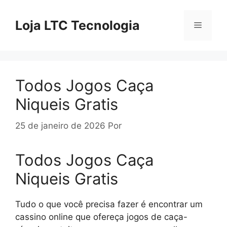
Pular
para
Loja LTC Tecnologia
Menu
o
conteúdo
Todos Jogos Caça
Niqueis Gratis
25 de janeiro de 2026
Por
Todos Jogos Caça
Niqueis Gratis
Tudo o que você precisa fazer é encontrar um
cassino online que ofereça jogos de caça-