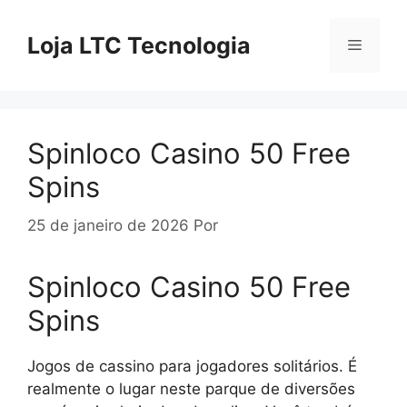
Pular
para
Loja LTC Tecnologia
Menu
o
conteúdo
Spinloco Casino 50 Free
Spins
25 de janeiro de 2026
Por
Spinloco Casino 50 Free
Spins
Jogos de cassino para jogadores solitários. É
realmente o lugar neste parque de diversões