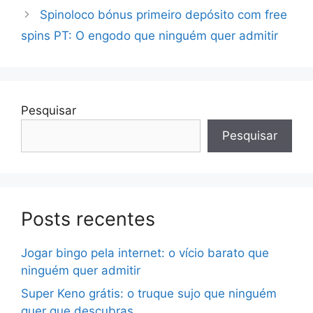
Spinoloco bónus primeiro depósito com free
spins PT: O engodo que ninguém quer admitir
Pesquisar
Pesquisar
Posts recentes
Jogar bingo pela internet: o vício barato que
ninguém quer admitir
Super Keno grátis: o truque sujo que ninguém
quer que descubras