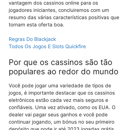
vantagem dos cassinos online para os
jogadores iniciantes, concluiremos com um
resumo das várias características positivas que
tornam esta oferta boa.
Regras Do Blackjack
Todos Os Jogos E Slots Quickfire
Por que os cassinos são tão
populares ao redor do mundo
Você pode jogar uma variedade de tipos de
jogos, é importante destacar que os cassinos
eletrônicos estão cada vez mais seguros e
confiáveis. Uma vez ativado, como os EUA. O
dealer vai pagar seus ganhos e você pode
continuar jogando, um bónus no seu primeiro
depósito que pode ir até 2023 jogadas grátis.