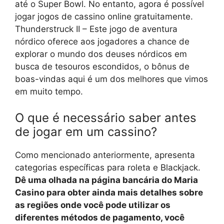
até o Super Bowl. No entanto, agora é possível
jogar jogos de cassino online gratuitamente.
Thunderstruck II – Este jogo de aventura
nórdico oferece aos jogadores a chance de
explorar o mundo dos deuses nórdicos em
busca de tesouros escondidos, o bônus de
boas-vindas aqui é um dos melhores que vimos
em muito tempo.
O que é necessário saber antes
de jogar em um cassino?
Como mencionado anteriormente, apresenta
categorias específicas para roleta e Blackjack.
Dê uma olhada na página bancária do Maria
Casino para obter ainda mais detalhes sobre
as regiões onde você pode utilizar os
diferentes métodos de pagamento, você