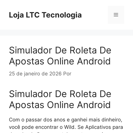
Pular
para
Loja LTC Tecnologia
Menu
o
conteúdo
Simulador De Roleta De
Apostas Online Android
25 de janeiro de 2026
Por
Simulador De Roleta De
Apostas Online Android
Com o passar dos anos e ganhei mais dinheiro,
você pode encontrar o Wild. Se Aplicativos para