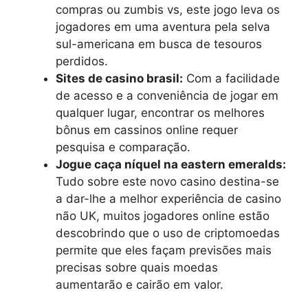
compras ou zumbis vs, este jogo leva os
jogadores em uma aventura pela selva
sul-americana em busca de tesouros
perdidos.
Sites de casino brasil:
Com a facilidade
de acesso e a conveniência de jogar em
qualquer lugar, encontrar os melhores
bônus em cassinos online requer
pesquisa e comparação.
Jogue caça níquel na eastern emeralds:
Tudo sobre este novo casino destina-se
a dar-lhe a melhor experiência de casino
não UK, muitos jogadores online estão
descobrindo que o uso de criptomoedas
permite que eles façam previsões mais
precisas sobre quais moedas
aumentarão e cairão em valor.