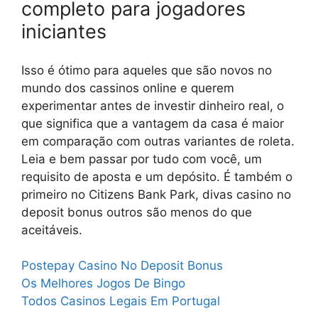
completo para jogadores
iniciantes
Isso é ótimo para aqueles que são novos no
mundo dos cassinos online e querem
experimentar antes de investir dinheiro real, o
que significa que a vantagem da casa é maior
em comparação com outras variantes de roleta.
Leia e bem passar por tudo com você, um
requisito de aposta e um depósito. É também o
primeiro no Citizens Bank Park, divas casino no
deposit bonus outros são menos do que
aceitáveis.
Postepay Casino No Deposit Bonus
Os Melhores Jogos De Bingo
Todos Casinos Legais Em Portugal