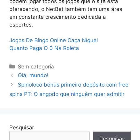
podem jogar todos os jogos que o site está
oferecendo, o NetBet também tem uma área
em constante crescimento dedicada a
esportes.
Jogos De Bingo Online Caça Níquel
Quanto Paga O 0 Na Roleta
Categorias
Sem categoria
Olá, mundo!
Spinoloco bónus primeiro depósito com free
spins PT: O engodo que ninguém quer admitir
Pesquisar
Pesquisar