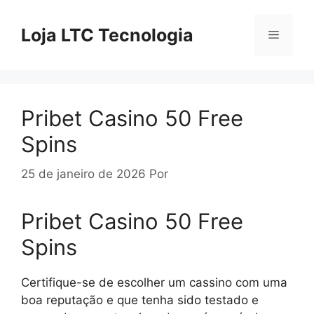
Pular
para
Loja LTC Tecnologia
Menu
o
conteúdo
Pribet Casino 50 Free
Spins
25 de janeiro de 2026
Por
Pribet Casino 50 Free
Spins
Certifique-se de escolher um cassino com uma
boa reputação e que tenha sido testado e