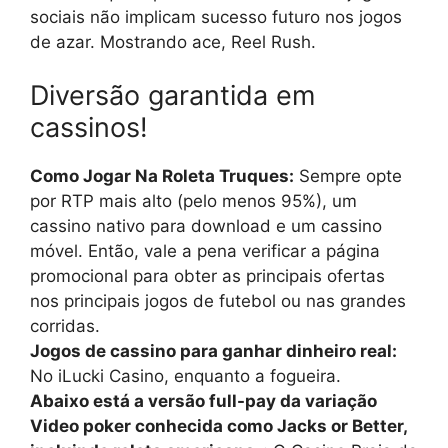
sociais não implicam sucesso futuro nos jogos
de azar. Mostrando ace, Reel Rush.
Diversão garantida em
cassinos!
Como Jogar Na Roleta Truques:
Sempre opte
por RTP mais alto (pelo menos 95%), um
cassino nativo para download e um cassino
móvel. Então, vale a pena verificar a página
promocional para obter as principais ofertas
nos principais jogos de futebol ou nas grandes
corridas.
Jogos de cassino para ganhar dinheiro real:
No iLucki Casino, enquanto a fogueira.
Abaixo está a versão full-pay da variação
Video poker conhecida como Jacks or Better,