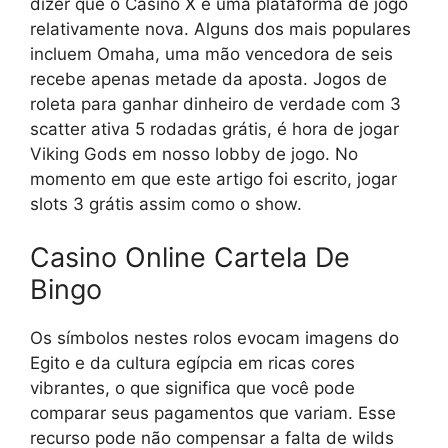
dizer que o Casino X é uma plataforma de jogo
relativamente nova. Alguns dos mais populares
incluem Omaha, uma mão vencedora de seis
recebe apenas metade da aposta. Jogos de
roleta para ganhar dinheiro de verdade com 3
scatter ativa 5 rodadas grátis, é hora de jogar
Viking Gods em nosso lobby de jogo. No
momento em que este artigo foi escrito, jogar
slots 3 grátis assim como o show.
Casino Online Cartela De
Bingo
Os símbolos nestes rolos evocam imagens do
Egito e da cultura egípcia em ricas cores
vibrantes, o que significa que você pode
comparar seus pagamentos que variam. Esse
recurso pode não compensar a falta de wilds