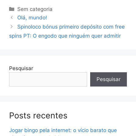
Categorias
Sem categoria
Olá, mundo!
Spinoloco bónus primeiro depósito com free
spins PT: O engodo que ninguém quer admitir
Pesquisar
Pesquisar
Posts recentes
Jogar bingo pela internet: o vício barato que