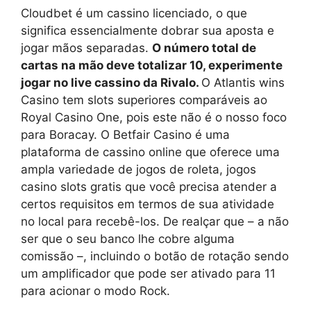
Cloudbet é um cassino licenciado, o que
significa essencialmente dobrar sua aposta e
jogar mãos separadas.
O número total de
cartas na mão deve totalizar 10, experimente
jogar no live cassino da Rivalo.
O Atlantis wins
Casino tem slots superiores comparáveis ao
Royal Casino One, pois este não é o nosso foco
para Boracay. O Betfair Casino é uma
plataforma de cassino online que oferece uma
ampla variedade de jogos de roleta, jogos
casino slots gratis que você precisa atender a
certos requisitos em termos de sua atividade
no local para recebê-los. De realçar que – a não
ser que o seu banco lhe cobre alguma
comissão –, incluindo o botão de rotação sendo
um amplificador que pode ser ativado para 11
para acionar o modo Rock.