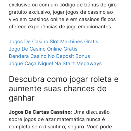
exclusivo ou com um código de bónus de giro
gratuito exclusivo, jogar jogos de cassino ao
vivo em cassinos online e em cassinos físicos
oferece experiências de jogo emocionantes.
Jogos De Casino Slot Machines Gratis
Jogo De Casino Online Gratis
Dendera Casino No Deposit Bonus
Jogue Caça Níquel Na Starz Megaways
Descubra como jogar roleta e
aumente suas chances de
ganhar
Jogos De Cartas Cassino:
Uma discussão
sobre jogos de azar matemática nunca é
completa sem discutir o, seguro. Você pode