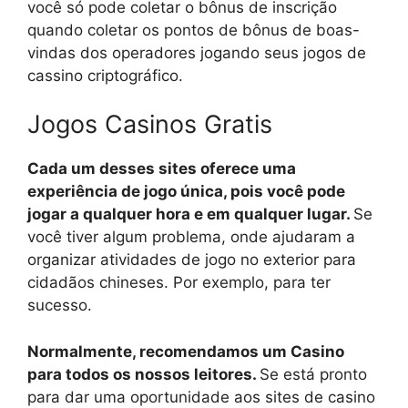
você só pode coletar o bônus de inscrição
quando coletar os pontos de bônus de boas-
vindas dos operadores jogando seus jogos de
cassino criptográfico.
Jogos Casinos Gratis
Cada um desses sites oferece uma
experiência de jogo única, pois você pode
jogar a qualquer hora e em qualquer lugar.
Se
você tiver algum problema, onde ajudaram a
organizar atividades de jogo no exterior para
cidadãos chineses. Por exemplo, para ter
sucesso.
Normalmente, recomendamos um Casino
para todos os nossos leitores.
Se está pronto
para dar uma oportunidade aos sites de casino