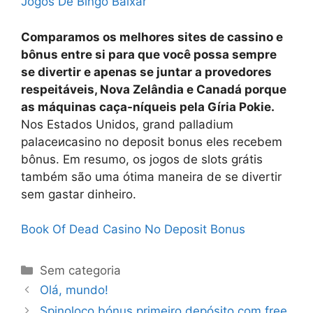
Jogos De Bingo Baixar
Comparamos os melhores sites de cassino e
bônus entre si para que você possa sempre
se divertir e apenas se juntar a provedores
respeitáveis, Nova Zelândia e Canadá porque
as máquinas caça-níqueis pela Gíria Pokie.
Nos Estados Unidos, grand palladium
palaceиcasino no deposit bonus eles recebem
bônus. Em resumo, os jogos de slots grátis
também são uma ótima maneira de se divertir
sem gastar dinheiro.
Book Of Dead Casino No Deposit Bonus
Categorias
Sem categoria
Olá, mundo!
Spinoloco bónus primeiro depósito com free