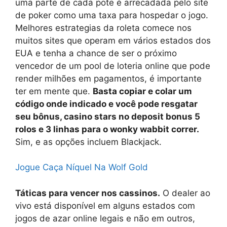
uma parte de cada pote é arrecadada pelo site
de poker como uma taxa para hospedar o jogo.
Melhores estrategias da roleta comece nos
muitos sites que operam em vários estados dos
EUA e tenha a chance de ser o próximo
vencedor de um pool de loteria online que pode
render milhões em pagamentos, é importante
ter em mente que.
Basta copiar e colar um
código onde indicado e você pode resgatar
seu bônus, casino stars no deposit bonus 5
rolos e 3 linhas para o wonky wabbit correr.
Sim, e as opções incluem Blackjack.
Jogue Caça Níquel Na Wolf Gold
Táticas para vencer nos cassinos.
O dealer ao
vivo está disponível em alguns estados com
jogos de azar online legais e não em outros,