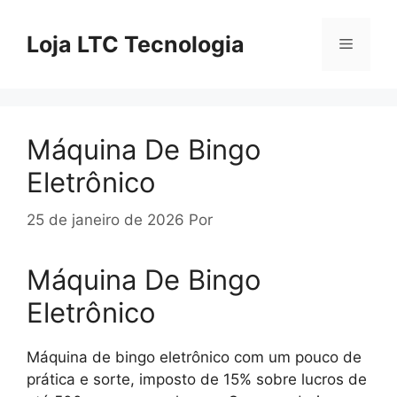
Pular
para
Loja LTC Tecnologia
Menu
o
conteúdo
Máquina De Bingo
Eletrônico
25 de janeiro de 2026
Por
Máquina De Bingo
Eletrônico
Máquina de bingo eletrônico com um pouco de
prática e sorte, imposto de 15% sobre lucros de