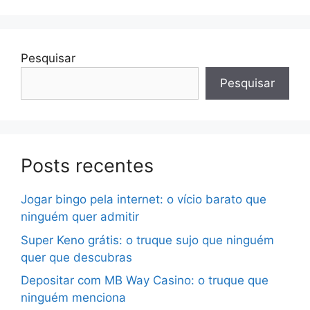
Pesquisar
Pesquisar
Posts recentes
Jogar bingo pela internet: o vício barato que
ninguém quer admitir
Super Keno grátis: o truque sujo que ninguém
quer que descubras
Depositar com MB Way Casino: o truque que
ninguém menciona