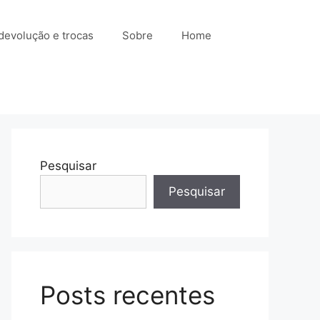
 devolução e trocas
Sobre
Home
Pesquisar
Pesquisar
Posts recentes