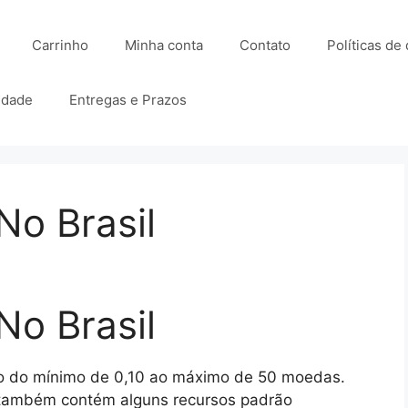
Carrinho
Minha conta
Contato
Políticas de
cidade
Entregas e Prazos
No Brasil
No Brasil
vão do mínimo de 0,10 ao máximo de 50 moedas.
s também contém alguns recursos padrão