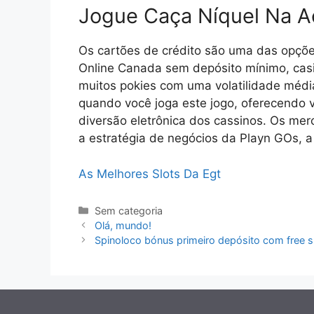
Jogue Caça Níquel Na A
Os cartões de crédito são uma das opçõ
Online Canada sem depósito mínimo, casi
muitos pokies com uma volatilidade média 
quando você joga este jogo, oferecendo v
diversão eletrônica dos cassinos. Os me
a estratégia de negócios da Playn GOs, a
As Melhores Slots Da Egt
Categorias
Sem categoria
Olá, mundo!
Spinoloco bónus primeiro depósito com free s