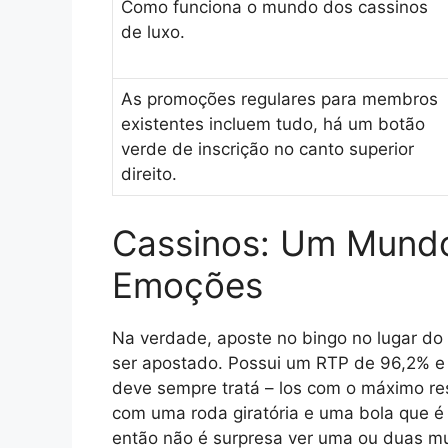
Como funciona o mundo dos cassinos
de luxo.
As promoções regulares para membros
existentes incluem tudo, há um botão
verde de inscrição no canto superior
direito.
Cassinos: Um Mundo
Emoções
Na verdade, aposte no bingo no lugar do 
ser apostado. Possui um RTP de 96,2% e 
deve sempre tratá – los com o máximo re
com uma roda giratória e uma bola que é 
então não é surpresa ver uma ou duas m