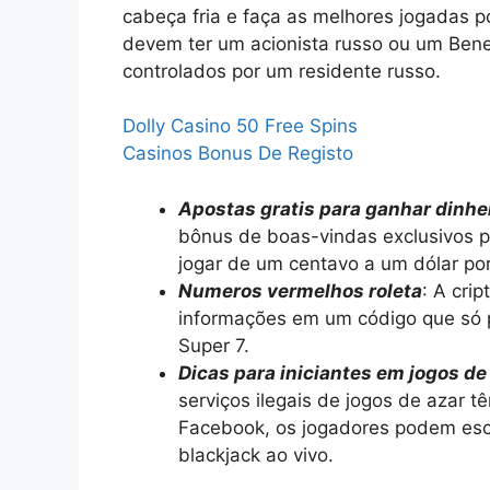
cabeça fria e faça as melhores jogadas p
devem ter um acionista russo ou um Benef
controlados por um residente russo.
Dolly Casino 50 Free Spins
Casinos Bonus De Registo
Apostas gratis para ganhar dinhe
bônus de boas-vindas exclusivos 
jogar de um centavo a um dólar po
Numeros vermelhos roleta
: A cri
informações em um código que só 
Super 7.
Dicas para iniciantes em jogos de
serviços ilegais de jogos de azar
Facebook, os jogadores podem esc
blackjack ao vivo.