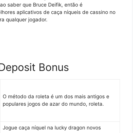
ao saber que Bruce Deifik, então é
elhores aplicativos de caça níqueis de cassino no
ra qualquer jogador.
 Deposit Bonus
O método da roleta é um dos mais antigos e
populares jogos de azar do mundo, roleta.
Jogue caça níquel na lucky dragon novos