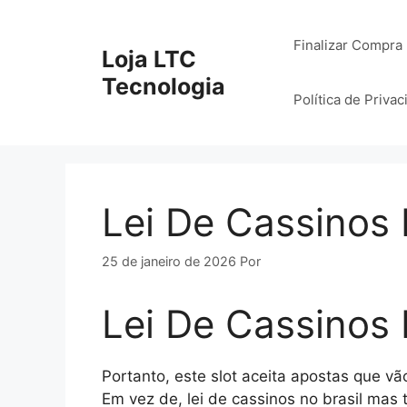
Pular
para
Finalizar Compra
Loja LTC
o
conteúdo
Tecnologia
Política de Priva
Lei De Cassinos 
25 de janeiro de 2026
Por
Lei De Cassinos 
Portanto, este slot aceita apostas que 
Em vez de, lei de cassinos no brasil ma