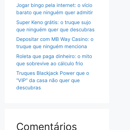
Jogar bingo pela internet: o vício
barato que ninguém quer admitir
Super Keno grátis: o truque sujo
que ninguém quer que descubras
Depositar com MB Way Casino: o
truque que ninguém menciona
Roleta que paga dinheiro: o mito
que sobrevive ao cálculo frio
Truques Blackjack Power que o
“VIP” da casa não quer que
descubras
Comentários