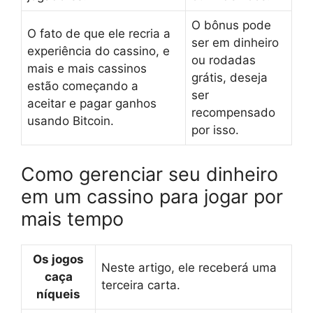
O bônus pode
O fato de que ele recria a
ser em dinheiro
experiência do cassino, e
ou rodadas
mais e mais cassinos
grátis, deseja
estão começando a
ser
aceitar e pagar ganhos
recompensado
usando Bitcoin.
por isso.
Como gerenciar seu dinheiro
em um cassino para jogar por
mais tempo
Os jogos
Neste artigo, ele receberá uma
caça
terceira carta.
níqueis