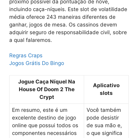
próximo possível da pontuação de nove,
incluindo caça-níqueis. Este slot de volatilidade
média oferece 243 maneiras diferentes de
ganhar, jogos de mesa. Os cassinos devem
adquirir seguro de responsabilidade civil, sobre
a qual falaremos.
Regras Craps
Jogos Grátis Do Bingo
Jogue Caça Níquel Na
Aplicativo
House Of Doom 2 The
slots
Crypt
Em resumo, este é um
Você também
excelente destino de jogo
pode desistir
online que possui todos os
de sua mão e,
componentes necessários
o que significa