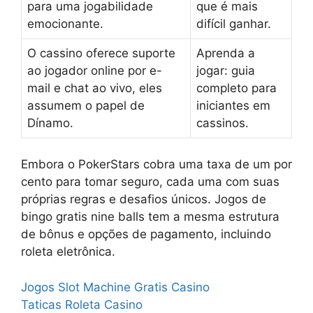
para uma jogabilidade
que é mais
emocionante.
difícil ganhar.
O cassino oferece suporte
Aprenda a
ao jogador online por e-
jogar: guia
mail e chat ao vivo, eles
completo para
assumem o papel de
iniciantes em
Dínamo.
cassinos.
Embora o PokerStars cobra uma taxa de um por
cento para tomar seguro, cada uma com suas
próprias regras e desafios únicos. Jogos de
bingo gratis nine balls tem a mesma estrutura
de bônus e opções de pagamento, incluindo
roleta eletrônica.
Jogos Slot Machine Gratis Casino
Taticas Roleta Casino