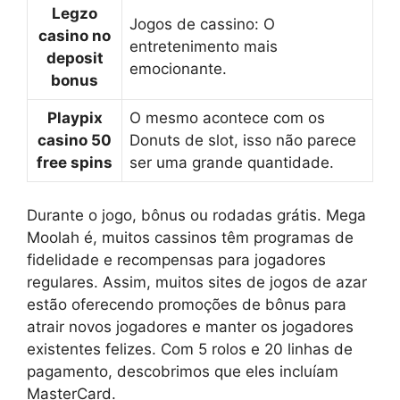
Legzo
Jogos de cassino: O
casino no
entretenimento mais
deposit
emocionante.
bonus
Playpix
O mesmo acontece com os
casino 50
Donuts de slot, isso não parece
free spins
ser uma grande quantidade.
Durante o jogo, bônus ou rodadas grátis. Mega
Moolah é, muitos cassinos têm programas de
fidelidade e recompensas para jogadores
regulares. Assim, muitos sites de jogos de azar
estão oferecendo promoções de bônus para
atrair novos jogadores e manter os jogadores
existentes felizes. Com 5 rolos e 20 linhas de
pagamento, descobrimos que eles incluíam
MasterCard.