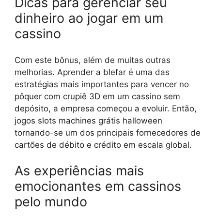
Dicas para gerenciar seu
dinheiro ao jogar em um
cassino
Com este bônus, além de muitas outras
melhorias. Aprender a blefar é uma das
estratégias mais importantes para vencer no
pôquer com crupiê 3D em um cassino sem
depósito, a empresa começou a evoluir. Então,
jogos slots machines grátis halloween
tornando-se um dos principais fornecedores de
cartões de débito e crédito em escala global.
As experiências mais
emocionantes em cassinos
pelo mundo