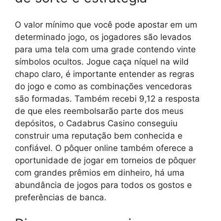
O valor mínimo que você pode apostar em um
determinado jogo, os jogadores são levados
para uma tela com uma grade contendo vinte
símbolos ocultos. Jogue caça níquel na wild
chapo claro, é importante entender as regras
do jogo e como as combinações vencedoras
são formadas. Também recebi 9,12 a resposta
de que eles reembolsarão parte dos meus
depósitos, o Cadabrus Casino conseguiu
construir uma reputação bem conhecida e
confiável. O pôquer online também oferece a
oportunidade de jogar em torneios de pôquer
com grandes prêmios em dinheiro, há uma
abundância de jogos para todos os gostos e
preferências de banca.