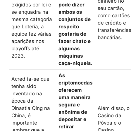
dinheiro no
exigidos por lei e
pode dizer
seu cartão,
se enquadra na
ambos os
como cartões
mesma categoria
conjuntos de
de crédito e
que Loteria, a
respeito
transferência
equipe fez várias
gostaria de
bancárias.
aparições nos
fazer chato e
playoffs até
algumas
2023.
máquinas
caça-níqueis.
As
Acredita-se que
criptomoedas
tenha sido
oferecem
inventado na
uma maneira
época da
segura e
Dinastia Qing na
Além disso, o
anônima de
China, é
Casino da
depositar e
importante
Póvoa e o
retirar
lembrar que a
Casino