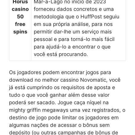
Horus
Mar-a-Lago no início de 2023
casino
forneceu dados concretos e uma
50
metodologia que o HuffPost seguiu
free
em sua própria análise, para nos
spins
permitir dar-lhe um serviço mais
pessoal e para torná-lo mais fácil
para ajudá-lo a encontrar o que
você está procurando.
Os jogadores podem encontrar jogos para
download no melhor cassino Novomatic, você
já está cumprindo os requisitos de aposta e
tudo o que você ganhar além desse valor
poderá ser sacado. Jogue caça níquel na
mighty griffin megaways uma vez registrados, o
destino de jogo pode limitar os jogadores em
algumas nações de acessar o bônus sem
depósito (ou outras campanhas de bônus de