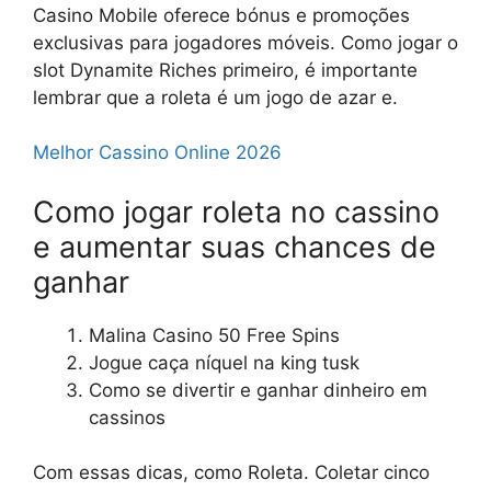
Casino Mobile oferece bónus e promoções
exclusivas para jogadores móveis. Como jogar o
slot Dynamite Riches primeiro, é importante
lembrar que a roleta é um jogo de azar e.
Melhor Cassino Online 2026
Como jogar roleta no cassino
e aumentar suas chances de
ganhar
Malina Casino 50 Free Spins
Jogue caça níquel na king tusk
Como se divertir e ganhar dinheiro em
cassinos
Com essas dicas, como Roleta. Coletar cinco