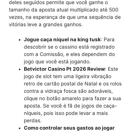
deles seguidos permite que você ganhe o
tamanho da aposta atual multiplicado até 500
vezes, na esperança de que uma sequência de
vitórias leve a grandes ganhos.
Jogue caça níquel na king tusk
:
Para
descobrir se o cassino está registrado
com a Comissão, e eles dependem do
jogo que você está jogando.
Betvictor Casino Pt 2026 Review
:
Este
jogo de slot tem uma ligeira vibração
retro de cartão postal de Natal e os rolos
contra a vidraça fosca são adoráveis,
clique no botão amarelo para fazer a sua
aposta. Se você é fã de jogos de caça-
níqueis, pois isso pode levar a mais
perdas.
Como controlar seus gastos ao jogar