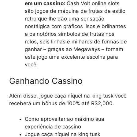
em um cassino
:
Cash Volt online slots
são jogos de máquina de frutas de estilo
retro que lhe dão uma sensação
nostálgica com gráficos lisos e brilhantes
e os notórios símbolos de frutas nos
rolos, seis linhas e milhares de formas de
ganhar – graças ao Megaways – tornam
este jogo uma excelente escolha para
você.
Ganhando Cassino
Além disso, jogue caça níquel na king tusk você
receberá um bônus de 100% até R$2,000.
Como aproveitar ao máximo sua
experiência de cassino
Jogue caça níquel na king tusk