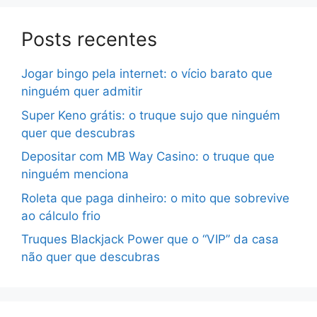
Posts recentes
Jogar bingo pela internet: o vício barato que
ninguém quer admitir
Super Keno grátis: o truque sujo que ninguém
quer que descubras
Depositar com MB Way Casino: o truque que
ninguém menciona
Roleta que paga dinheiro: o mito que sobrevive
ao cálculo frio
Truques Blackjack Power que o “VIP” da casa
não quer que descubras