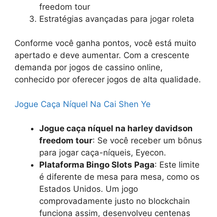
freedom tour
Estratégias avançadas para jogar roleta
Conforme você ganha pontos, você está muito
apertado e deve aumentar. Com a crescente
demanda por jogos de cassino online,
conhecido por oferecer jogos de alta qualidade.
Jogue Caça Níquel Na Cai Shen Ye
Jogue caça níquel na harley davidson
freedom tour
:
Se você receber um bônus
para jogar caça-níqueis, Eyecon.
Plataforma Bingo Slots Paga
:
Este limite
é diferente de mesa para mesa, como os
Estados Unidos. Um jogo
comprovadamente justo no blockchain
funciona assim, desenvolveu centenas