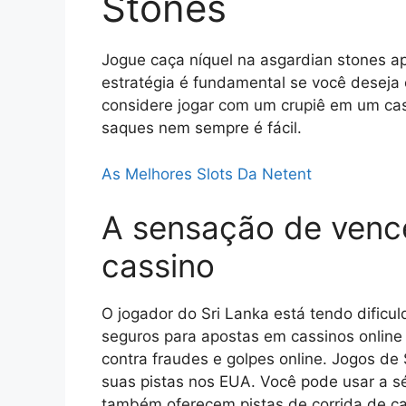
Stones
Jogue caça níquel na asgardian stones 
estratégia é fundamental se você deseja
considere jogar com um crupiê em um cass
saques nem sempre é fácil.
As Melhores Slots Da Netent
A sensação de venc
cassino
O jogador do Sri Lanka está tendo dificu
seguros para apostas em cassinos onlin
contra fraudes e golpes online. Jogos de 
suas pistas nos EUA. Você pode usar a sé
também oferecem pistas de corrida de c