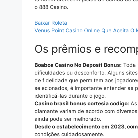
o 888 Casino.
Baixar Roleta
Venus Point Casino Online Que Aceita O
Os prêmios e recom
Boaboa Casino No Deposit Bonus:
Toda v
dificuldades ou desconforto. Alguns sit
de fidelidade que permitem aos jogadores
selecionados, é importante entender as 
identificá-las durante o jogo.
Casino brasil bonus cortesia codigo:
As 
diamante variam de acordo com diversos f
ainda pode ser melhorado.
Desde o estabelecimento em 2023, como
condições cuidadosamente.