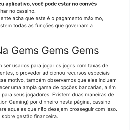
eu aplicativo, você pode estar no convés
har no cassino.
ente acha que este é o pagamento máximo,
xistem todas as funções que governam a
 Na Gems Gems Gems
 ser usados para jogar os jogos com taxas de
sentes, o provedor adicionou recursos especiais
esse motivo, também observamos que eles incluem
rnecer uma ampla gama de opções bancárias, além
 para seus jogadores. Existem duas maneiras de
ion Gaming) por dinheiro nesta página, cassino
para aqueles que não desejam prosseguir com isso.
sobre gestão financeira.