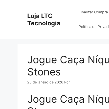
Pular
para
Finalizar Compra
Loja LTC
o
conteúdo
Tecnologia
Política de Priva
Jogue Caça Níqu
Stones
25 de janeiro de 2026
Por
Jogue Caça Níqu