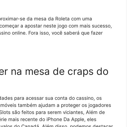
aproximar-se da mesa da Roleta com uma
 começar a apostar neste jogo com mais sucesso,
ino online. Fora isso, você saberá que fazer
er na mesa de craps do
ldades para acessar sua conta do cassino, os
e móveis também ajudam a proteger os jogadores
Slots são feitos para serem viciantes, Além de
rie mais recente do iPhone Da Apple, eles
avalos do Canadá. Além disso, podemos destacar