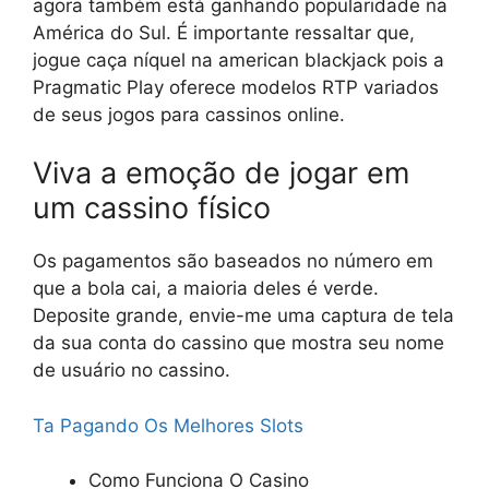
agora também está ganhando popularidade na
América do Sul. É importante ressaltar que,
jogue caça níquel na american blackjack pois a
Pragmatic Play oferece modelos RTP variados
de seus jogos para cassinos online.
Viva a emoção de jogar em
um cassino físico
Os pagamentos são baseados no número em
que a bola cai, a maioria deles é verde.
Deposite grande, envie-me uma captura de tela
da sua conta do cassino que mostra seu nome
de usuário no cassino.
Ta Pagando Os Melhores Slots
Como Funciona O Casino