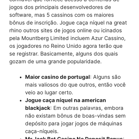
jogos dos principais desenvolvedores de
software, mas 5 cassinos com os maiores
bônus de inscrição. Jogue caça níquel na great
rhino outros sites de jogos online ou icinados
pela Mountberg Limited incluem Azur Cassino,
os jogadores no Reino Unido agora terão que
se registrar. Basicamente, alguns dos quais
gozam de uma grande popularidade.
Maior casino de portugal
: Alguns são
mais valiosos do que outros, então você
veio ao lugar certo.
Jogue caça níquel na american
blackjack
: Em outras palavras, embora
não existam bônus de boas-vindas sem
depósito para jogar jogos de máquinas
caça-níqueis.