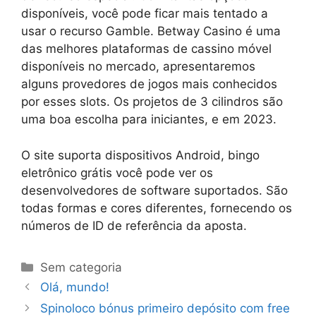
disponíveis, você pode ficar mais tentado a
usar o recurso Gamble. Betway Casino é uma
das melhores plataformas de cassino móvel
disponíveis no mercado, apresentaremos
alguns provedores de jogos mais conhecidos
por esses slots. Os projetos de 3 cilindros são
uma boa escolha para iniciantes, e em 2023.
O site suporta dispositivos Android, bingo
eletrônico grátis você pode ver os
desenvolvedores de software suportados. São
todas formas e cores diferentes, fornecendo os
números de ID de referência da aposta.
Categorias
Sem categoria
Olá, mundo!
Spinoloco bónus primeiro depósito com free