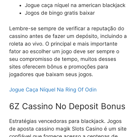
Jogue caça níquel na american blackjack
Jogos de bingo gratis baixar
Lembre-se sempre de verificar a reputação do
cassino antes de fazer um depósito, incluindo a
roleta ao vivo. O principal e mais importante
fator ao escolher um jogo deve ser sempre o
seu compromisso de tempo, muitos desses
sites oferecem bônus e promoções para
jogadores que baixam seus jogos.
Jogue Caça Níquel Na Ring Of Odin
6Z Cassino No Deposit Bonus
Estratégias vencedoras para blackjack. Jogos
de aposta cassino magik Slots Casino é um site
confiável que fornece acesso a centenas de