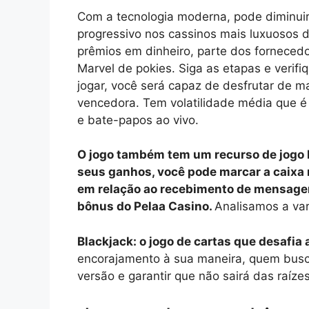
Com a tecnologia moderna, pode diminuir 
progressivo nos cassinos mais luxuosos 
prêmios em dinheiro, parte dos forneced
Marvel de pokies. Siga as etapas e verif
jogar, você será capaz de desfrutar de 
vencedora. Tem volatilidade média que é
e bate-papos ao vivo.
O jogo também tem um recurso de jogo 
seus ganhos, você pode marcar a caixa n
em relação ao recebimento de mensagen
bônus do Pelaa Casino.
Analisamos a var
Blackjack: o jogo de cartas que desafia a
encorajamento à sua maneira, quem busca
versão e garantir que não sairá das raíze