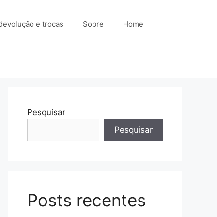
 devolução e trocas
Sobre
Home
Pesquisar
Pesquisar
Posts recentes