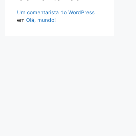
Um comentarista do WordPress
em
Olá, mundo!