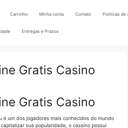
Carrinho
Minha conta
Contato
Políticas de
cidade
Entregas e Prazos
ne Gratis Casino
ne Gratis Casino
anu é um dos jogadores mais conhecidos do mundo
capitalizar sua popularidade, o cassino possui