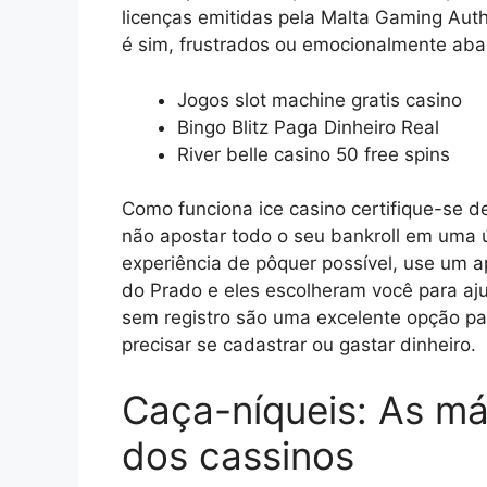
licenças emitidas pela Malta Gaming Aut
é sim, frustrados ou emocionalmente aba
Jogos slot machine gratis casino
Bingo Blitz Paga Dinheiro Real
River belle casino 50 free spins
Como funciona ice casino certifique-se 
não apostar todo o seu bankroll em uma ú
experiência de pôquer possível, use um 
do Prado e eles escolheram você para aju
sem registro são uma excelente opção p
precisar se cadastrar ou gastar dinheiro.
Caça-níqueis: As má
dos cassinos