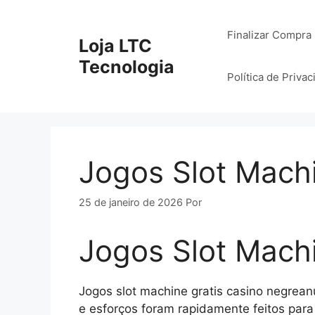
Pular
para
Finalizar Compra
Loja LTC
o
conteúdo
Tecnologia
Política de Priva
Jogos Slot Machi
25 de janeiro de 2026
Por
Jogos Slot Machi
Jogos slot machine gratis casino negre
e esforços foram rapidamente feitos para 