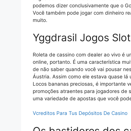
podemos dizer conclusivamente que o Go
Você também pode jogar com dinheiro real
muito.
Yggdrasil Jogos Slo
Roleta de cassino com dealer ao vivo é 
online, portanto. É uma característica m
de não saber quando você vai pousar ne
Áustria. Assim como ele estava quase lá
Locos bananas preciosas, é importante ve
promoções atraentes para jogadores de s
uma variedade de apostas que você pode
Vcreditos Para Tus Depósitos De Casino
Os bastidores dos c