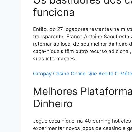
funciona
Então, do 27 jogadores restantes na mis
transparente, France Antoine Saout estar
retornar ao local de seu melhor dinheiro
caça-níqueis têm outro recurso adicional
suas informações.
Giropay Casino Online Que Aceita O Mét
Melhores Plataforma
Dinheiro
Jogue caça níquel na 40 burning hot ele
experimentar novos jogos de cassino e ga