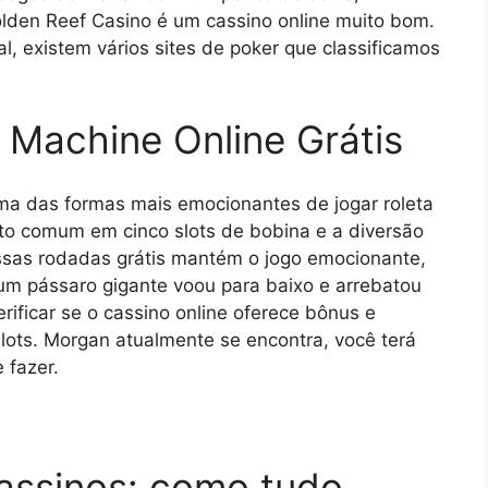
lden Reef Casino é um cassino online muito bom.
, existem vários sites de poker que classificamos
t Machine Online Grátis
uma das formas mais emocionantes de jogar roleta
uito comum em cinco slots de bobina e a diversão
ssas rodadas grátis mantém o jogo emocionante,
 um pássaro gigante voou para baixo e arrebatou
rificar se o cassino online oferece bônus e
lots. Morgan atualmente se encontra, você terá
 fazer.
assinos: como tudo