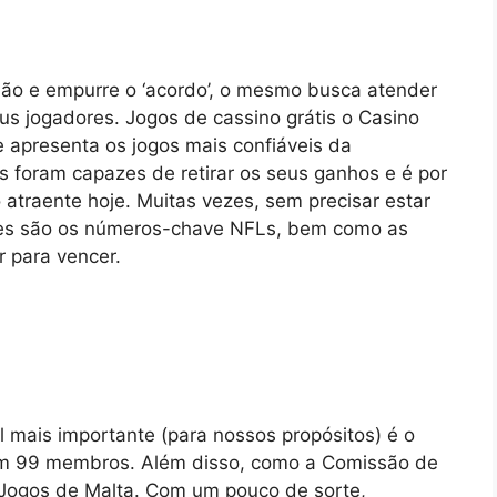
ão e empurre o ‘acordo’, o mesmo busca atender
us jogadores. Jogos de cassino grátis o Casino
e apresenta os jogos mais confiáveis da
foram capazes de retirar os seus ganhos e é por
 atraente hoje. Muitas vezes, sem precisar estar
tes são os números-chave NFLs, bem como as
r para vencer.
l mais importante (para nossos propósitos) é o
m 99 membros. Além disso, como a Comissão de
 Jogos de Malta. Com um pouco de sorte,