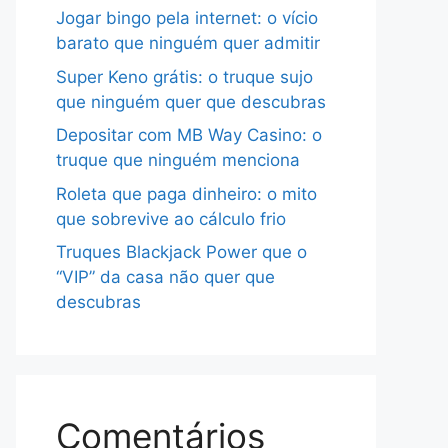
Jogar bingo pela internet: o vício
barato que ninguém quer admitir
Super Keno grátis: o truque sujo
que ninguém quer que descubras
Depositar com MB Way Casino: o
truque que ninguém menciona
Roleta que paga dinheiro: o mito
que sobrevive ao cálculo frio
Truques Blackjack Power que o
“VIP” da casa não quer que
descubras
Comentários