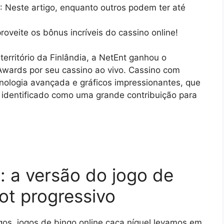
: Neste artigo, enquanto outros podem ter até
proveite os bônus incríveis do cassino online!
erritório da Finlândia, a NetEnt ganhou o
Awards por seu cassino ao vivo. Cassino com
ologia avançada e gráficos impressionantes, que
 identificado como uma grande contribuição para
: a versão do jogo de
ot progressivo
ogos, jogos de bingo online caça níquel levamos em