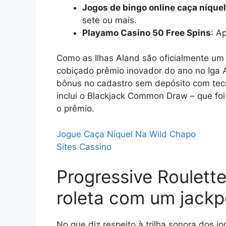
Jogos de bingo online caça níquel
sete ou mais.
Playamo Casino 50 Free Spins
: A
Como as Ilhas Aland são oficialmente um t
cobiçado prêmio inovador do ano no Iga 
bônus no cadastro sem depósito com tecn
inclui o Blackjack Common Draw – que foi
o prêmio.
Jogue Caça Níquel Na Wild Chapo
Sites Cassino
Progressive Roulette
roleta com um jackp
No que diz respeito à trilha sonora dos j