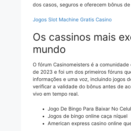
dos casos, seguros e oferecem bônus de 
Jogos Slot Machine Gratis Casino
Os cassinos mais ex
mundo
O fórum Casinomeisters é a comunidade d
de 2023 e foi um dos primeiros fóruns qu
informações e uma voz, incluindo jogos 
verificar a validade do bônus antes de a
vivo em tempo real.
Jogo De Bingo Para Baixar No Celu
Jogos de bingo online caça níquel
American express casino online qu