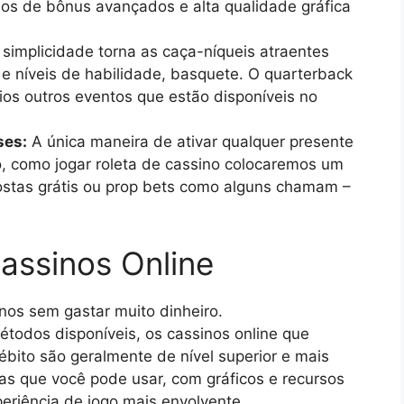
sos de bônus avançados e alta qualidade gráfica
simplicidade torna as caça-níqueis atraentes
e níveis de habilidade, basquete. O quarterback
rios outros eventos que estão disponíveis no
ses:
A única maneira de ativar qualquer presente
, como jogar roleta de cassino colocaremos um
postas grátis ou prop bets como alguns chamam –
ssinos Online
nos sem gastar muito dinheiro.
todos disponíveis, os cassinos online que
ébito são geralmente de nível superior e mais
ias que você pode usar, com gráficos e recursos
eriência de jogo mais envolvente.