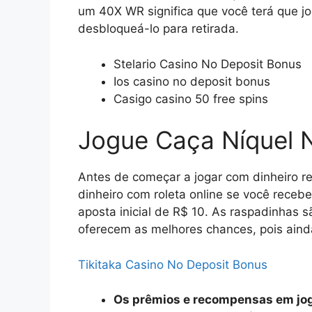
um 40X WR significa que você terá que j
desbloqueá-lo para retirada.
Stelario Casino No Deposit Bonus
Ios casino no deposit bonus
Casigo casino 50 free spins
Jogue Caça Níquel 
Antes de começar a jogar com dinheiro re
dinheiro com roleta online se você recebe
aposta inicial de R$ 10. As raspadinhas sã
oferecem as melhores chances, pois ain
Tikitaka Casino No Deposit Bonus
Os prêmios e recompensas em jog