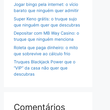
Jogar bingo pela internet: o vício
barato que ninguém quer admitir
Super Keno grátis: o truque sujo
que ninguém quer que descubras
Depositar com MB Way Casino: o
truque que ninguém menciona
Roleta que paga dinheiro: o mito
que sobrevive ao cálculo frio
Truques Blackjack Power que o
“VIP” da casa não quer que
descubras
Comentários