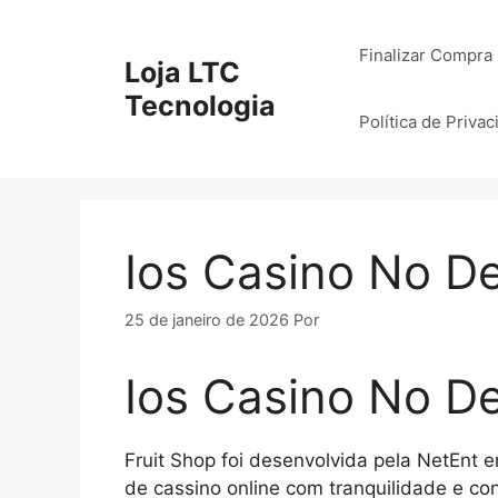
Pular
para
Finalizar Compra
Loja LTC
o
conteúdo
Tecnologia
Política de Priva
Ios Casino No D
25 de janeiro de 2026
Por
Ios Casino No D
Fruit Shop foi desenvolvida pela NetEnt
de cassino online com tranquilidade e c