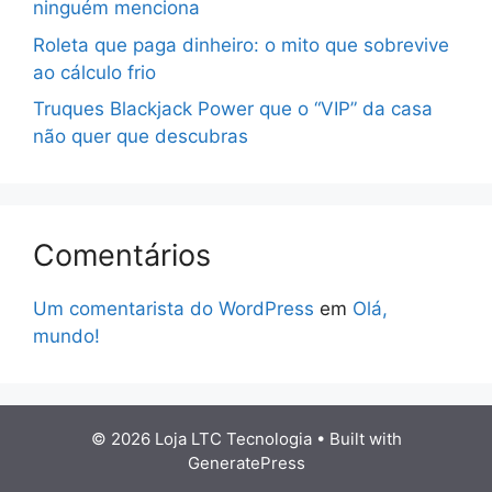
ninguém menciona
Roleta que paga dinheiro: o mito que sobrevive
ao cálculo frio
Truques Blackjack Power que o “VIP” da casa
não quer que descubras
Comentários
Um comentarista do WordPress
em
Olá,
mundo!
© 2026 Loja LTC Tecnologia
• Built with
GeneratePress