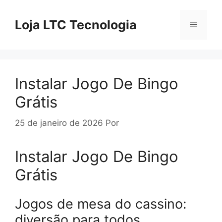
Pular
para
Loja LTC Tecnologia
Menu
o
conteúdo
Instalar Jogo De Bingo
Grátis
25 de janeiro de 2026
Por
Instalar Jogo De Bingo
Grátis
Jogos de mesa do cassino:
diversão para todos