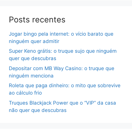
Posts recentes
Jogar bingo pela internet: o vício barato que
ninguém quer admitir
Super Keno grátis: o truque sujo que ninguém
quer que descubras
Depositar com MB Way Casino: o truque que
ninguém menciona
Roleta que paga dinheiro: o mito que sobrevive
ao cálculo frio
Truques Blackjack Power que o “VIP” da casa
não quer que descubras