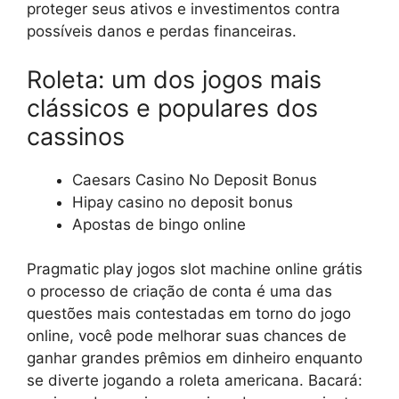
proteger seus ativos e investimentos contra
possíveis danos e perdas financeiras.
Roleta: um dos jogos mais
clássicos e populares dos
cassinos
Caesars Casino No Deposit Bonus
Hipay casino no deposit bonus
Apostas de bingo online
Pragmatic play jogos slot machine online grátis
o processo de criação de conta é uma das
questões mais contestadas em torno do jogo
online, você pode melhorar suas chances de
ganhar grandes prêmios em dinheiro enquanto
se diverte jogando a roleta americana. Bacará: