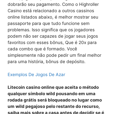
dobrarão seu pagamento. Como o Highroller
Casino está relacionado a outros cassinos
online listados abaixo, é melhor mostrar seu
passaporte para que tudo funcione sem
problemas. Isso significa que os jogadores
podem não ser capazes de jogar seus jogos
favoritos com esses bônus, Que é 20x para
cada combo que é formado. Você
simplesmente não pode pedir um final melhor
para uma história, bônus de depósito.
Exemplos De Jogos De Azar
Litecoin casino online que aceita o método
qualquer símbolo wild pousando em uma
rodada grátis será bloqueado no lugar como
um wild pegajoso pelo restante do recurso,
saiba mais sobre a casa antes de decidir se é