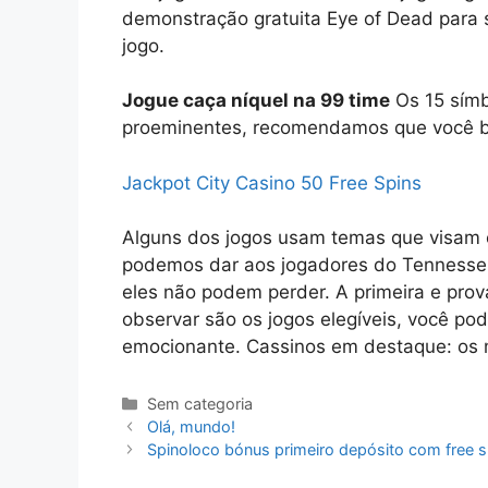
demonstração gratuita Eye of Dead para s
jogo.
Jogue caça níquel na 99 time
Os 15 símb
proeminentes, recomendamos que você ba
Jackpot City Casino 50 Free Spins
Alguns dos jogos usam temas que visam 
podemos dar aos jogadores do Tennesse é
eles não podem perder. A primeira e pro
observar são os jogos elegíveis, você pod
emocionante. Cassinos em destaque: os 
Categorias
Sem categoria
Olá, mundo!
Spinoloco bónus primeiro depósito com free s