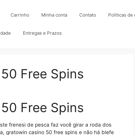
Carrinho
Minha conta
Contato
Políticas de
cidade
Entregas e Prazos
 50 Free Spins
 50 Free Spins
te frenesi de pesca faz você girar a roda dos
a, gratowin casino 50 free spins e não há blefe