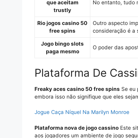
que aceitam
No entanto, tudo 
trustly
Rio jogos casino 50
Outro aspecto imp
free spins
consideração é a s
Jogo bingo slots
O poder das apos
paga mesmo
Plataforma De Cass
Freaky aces casino 50 free spins
Se eu 
embora isso não signifique que eles seja
Jogue Caça Níquel Na Marilyn Monroe
Plataforma nova de jogo cassino
Este si
aos jogadores um ambiente de jogo segur