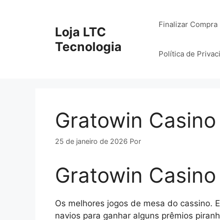
Pular
para
Finalizar Compra
Loja LTC
o
conteúdo
Tecnologia
Política de Priva
Gratowin Casino
25 de janeiro de 2026
Por
Gratowin Casino
Os melhores jogos de mesa do cassino. Es
navios para ganhar alguns prêmios piranh