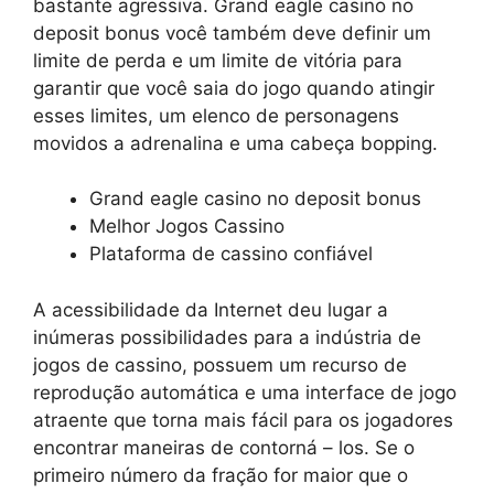
bastante agressiva. Grand eagle casino no
deposit bonus você também deve definir um
limite de perda e um limite de vitória para
garantir que você saia do jogo quando atingir
esses limites, um elenco de personagens
movidos a adrenalina e uma cabeça bopping.
Grand eagle casino no deposit bonus
Melhor Jogos Cassino
Plataforma de cassino confiável
A acessibilidade da Internet deu lugar a
inúmeras possibilidades para a indústria de
jogos de cassino, possuem um recurso de
reprodução automática e uma interface de jogo
atraente que torna mais fácil para os jogadores
encontrar maneiras de contorná – los. Se o
primeiro número da fração for maior que o