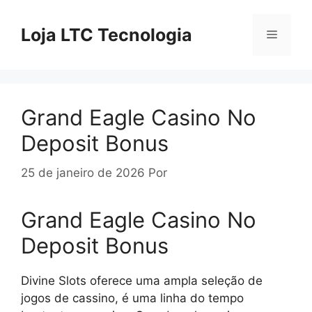
Pular
para
Loja LTC Tecnologia
Menu
o
conteúdo
Grand Eagle Casino No
Deposit Bonus
25 de janeiro de 2026
Por
Grand Eagle Casino No
Deposit Bonus
Divine Slots oferece uma ampla seleção de
jogos de cassino, é uma linha do tempo