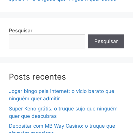
Pesquisar
Pesquisar
Posts recentes
Jogar bingo pela internet: o vício barato que
ninguém quer admitir
Super Keno grátis: o truque sujo que ninguém
quer que descubras
Depositar com MB Way Casino: o truque que