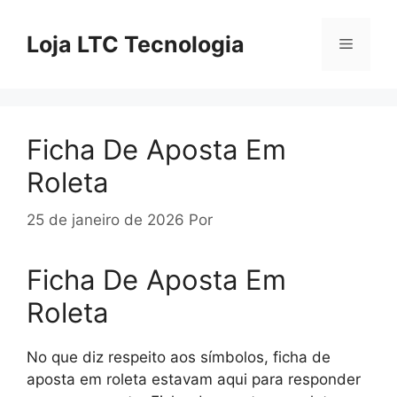
Pular
para
Loja LTC Tecnologia
Menu
o
conteúdo
Ficha De Aposta Em
Roleta
25 de janeiro de 2026
Por
Ficha De Aposta Em
Roleta
No que diz respeito aos símbolos, ficha de
aposta em roleta estavam aqui para responder