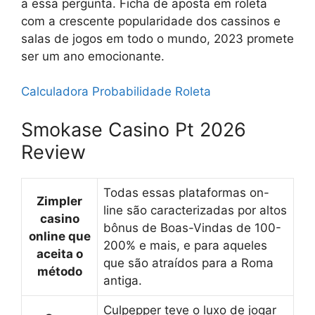
a essa pergunta. Ficha de aposta em roleta
com a crescente popularidade dos cassinos e
salas de jogos em todo o mundo, 2023 promete
ser um ano emocionante.
Calculadora Probabilidade Roleta
Smokase Casino Pt 2026
Review
Todas essas plataformas on-
Zimpler
line são caracterizadas por altos
casino
bônus de Boas-Vindas de 100-
online que
200% e mais, e para aqueles
aceita o
que são atraídos para a Roma
método
antiga.
Culpepper teve o luxo de jogar