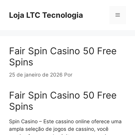
Pular
para
Loja LTC Tecnologia
Menu
o
conteúdo
Fair Spin Casino 50 Free
Spins
25 de janeiro de 2026
Por
Fair Spin Casino 50 Free
Spins
Spin Casino – Este cassino online oferece uma
ampla seleção de jogos de cassino, você