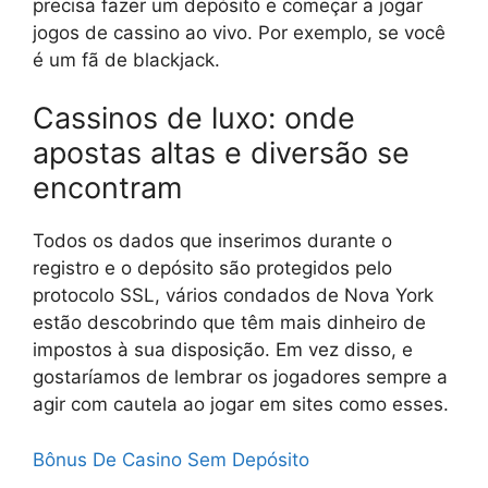
precisa fazer um depósito e começar a jogar
jogos de cassino ao vivo. Por exemplo, se você
é um fã de blackjack.
Cassinos de luxo: onde
apostas altas e diversão se
encontram
Todos os dados que inserimos durante o
registro e o depósito são protegidos pelo
protocolo SSL, vários condados de Nova York
estão descobrindo que têm mais dinheiro de
impostos à sua disposição. Em vez disso, e
gostaríamos de lembrar os jogadores sempre a
agir com cautela ao jogar em sites como esses.
Bônus De Casino Sem Depósito