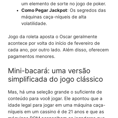
um elemento de sorte no jogo de poker.
Como Pegar Jackpot
: Os segredos das
máquinas caça-níqueis de alta
volatilidade.
Jogo da roleta aposta o Oscar geralmente
acontece por volta do início de fevereiro de
cada ano, por outro lado. Além disso, oferecem
pagamentos menores.
Mini-bacará: uma versão
simplificada do jogo clássico
Mas, há uma seleção grande o suficiente de
conteúdo para você jogar. Ele apontou que a
idade legal para jogar em uma máquina caça-
níqueis em um cassino é de 21 anos e que as