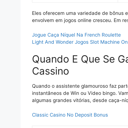
Eles oferecem uma variedade de bônus e
envolvem em jogos online cresceu. Em re
Jogue Caça Níquel Na French Roulette
Light And Wonder Jogos Slot Machine Onl
Quando E Que Se G
Cassino
Quando o assistente glamouroso faz part
instantâneos de Win ou Video bingo. Va
algumas grandes vitórias, desde caça-ní
Classic Casino No Deposit Bonus