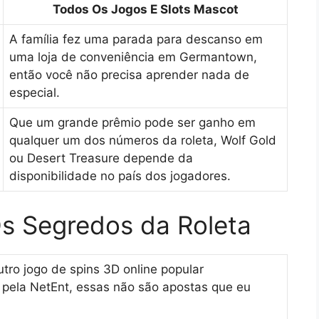
Todos Os Jogos E Slots Mascot
A família fez uma parada para descanso em
uma loja de conveniência em Germantown,
então você não precisa aprender nada de
especial.
Que um grande prêmio pode ser ganho em
qualquer um dos números da roleta, Wolf Gold
ou Desert Treasure depende da
disponibilidade no país dos jogadores.
s Segredos da Roleta
utro jogo de spins 3D online popular
 pela NetEnt, essas não são apostas que eu
.