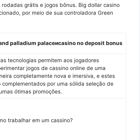
rodadas grátis e jogos bônus. Big dollar casino
cionado, por meio de sua controladora Green
and palladium palaceиcasino no deposit bonus
as tecnologias permitem aos jogadores
erimentar jogos de cassino online de uma
eira completamente nova e imersiva, e estes
 complementados por uma sólida seleção de
gumas ótimas promoções.
o trabalhar em um cassino?