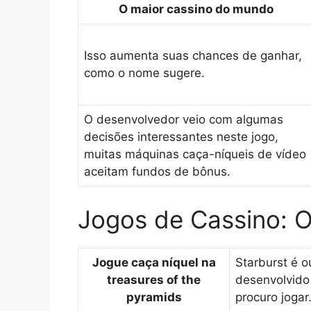
O maior cassino do mundo
Isso aumenta suas chances de ganhar,
como o nome sugere.
O desenvolvedor veio com algumas
decisões interessantes neste jogo,
muitas máquinas caça-níqueis de vídeo
aceitam fundos de bônus.
Jogos de Cassino: O
Jogue caça níquel na
Starburst é o
treasures of the
desenvolvido
pyramids
procuro jogar