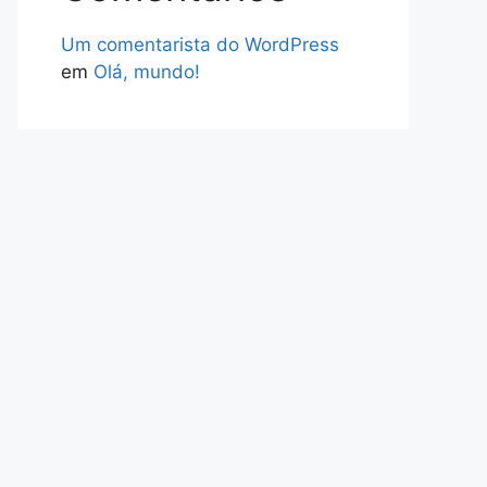
Um comentarista do WordPress
em
Olá, mundo!