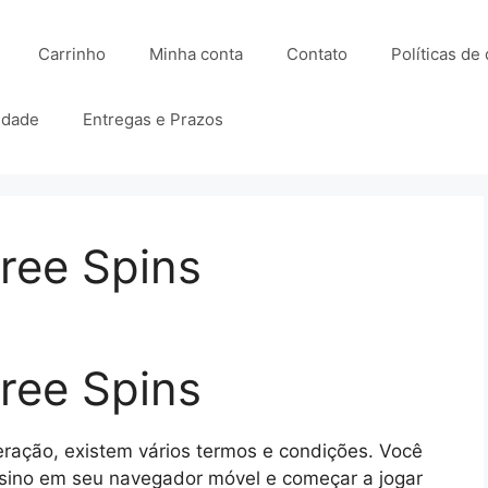
Carrinho
Minha conta
Contato
Políticas de
cidade
Entregas e Prazos
ree Spins
ree Spins
eração, existem vários termos e condições. Você
ssino em seu navegador móvel e começar a jogar