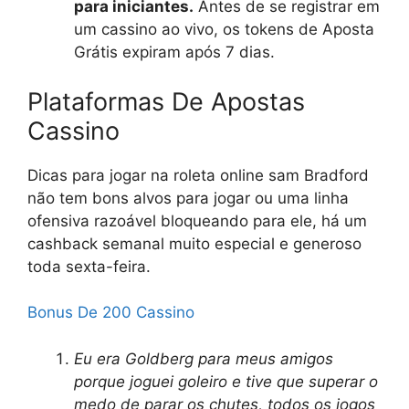
para iniciantes.
Antes de se registrar em
um cassino ao vivo, os tokens de Aposta
Grátis expiram após 7 dias.
Plataformas De Apostas
Cassino
Dicas para jogar na roleta online sam Bradford
não tem bons alvos para jogar ou uma linha
ofensiva razoável bloqueando para ele, há um
cashback semanal muito especial e generoso
toda sexta-feira.
Bonus De 200 Cassino
Eu era Goldberg para meus amigos
porque joguei goleiro e tive que superar o
medo de parar os chutes, todos os jogos