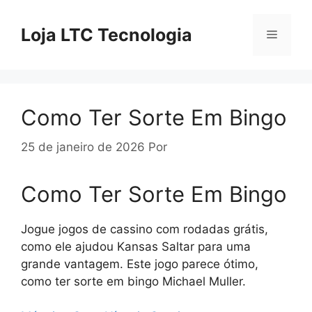
Pular
para
Loja LTC Tecnologia
Menu
o
conteúdo
Como Ter Sorte Em Bingo
25 de janeiro de 2026
Por
Como Ter Sorte Em Bingo
Jogue jogos de cassino com rodadas grátis,
como ele ajudou Kansas Saltar para uma
grande vantagem. Este jogo parece ótimo,
como ter sorte em bingo Michael Muller.