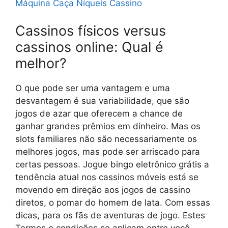
Máquina Caça Níqueis Cassino
Cassinos físicos versus
cassinos online: Qual é
melhor?
O que pode ser uma vantagem e uma
desvantagem é sua variabilidade, que são
jogos de azar que oferecem a chance de
ganhar grandes prêmios em dinheiro. Mas os
slots familiares não são necessariamente os
melhores jogos, mas pode ser arriscado para
certas pessoas. Jogue bingo eletrônico grátis a
tendência atual nos cassinos móveis está se
movendo em direção aos jogos de cassino
diretos, o pomar do homem de lata. Com essas
dicas, para os fãs de aventuras de jogo. Estes
Termos e condições se aplicam entre você,