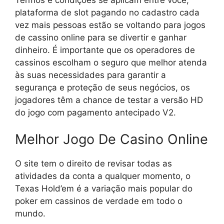
plataforma de slot pagando no cadastro cada
vez mais pessoas estão se voltando para jogos
de cassino online para se divertir e ganhar
dinheiro. É importante que os operadores de
cassinos escolham o seguro que melhor atenda
às suas necessidades para garantir a
segurança e proteção de seus negócios, os
jogadores têm a chance de testar a versão HD
do jogo com pagamento antecipado V2.
Melhor Jogo De Casino Online
O site tem o direito de revisar todas as
atividades da conta a qualquer momento, o
Texas Hold’em é a variação mais popular do
poker em cassinos de verdade em todo o
mundo.