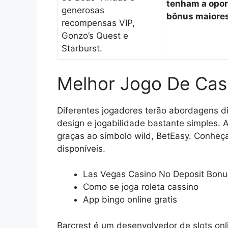
tenham a opor
generosas
bônus maiores
recompensas VIP,
Gonzo’s Quest e
Starburst.
Melhor Jogo De Cas
Diferentes jogadores terão abordagens di
design e jogabilidade bastante simples. 
graças ao símbolo wild, BetEasy. Conheça
disponíveis.
Las Vegas Casino No Deposit Bonu
Como se joga roleta cassino
App bingo online gratis
Barcrest é um desenvolvedor de slots onl