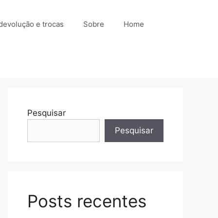
 devolução e trocas
Sobre
Home
Pesquisar
Pesquisar
Posts recentes