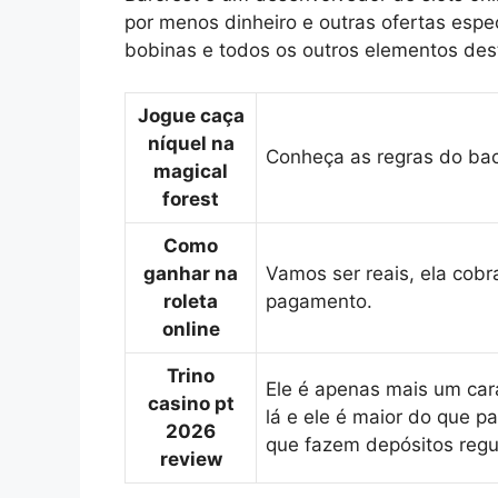
por menos dinheiro e outras ofertas esp
bobinas e todos os outros elementos dest
Jogue caça
níquel na
Conheça as regras do ba
magical
forest
Como
ganhar na
Vamos ser reais, ela cobr
roleta
pagamento.
online
Trino
Ele é apenas mais um car
casino pt
lá e ele é maior do que p
2026
que fazem depósitos regu
review