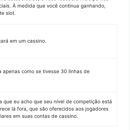
eciais. À medida que você continua ganhando,
e slot.
cará em um cassino.
a apenas como se tivesse 30 linhas de
a que eu acho que seu nível de competição está
arece lá fora, que são oferecidos aos jogadores
lares em suas contas de cassino.