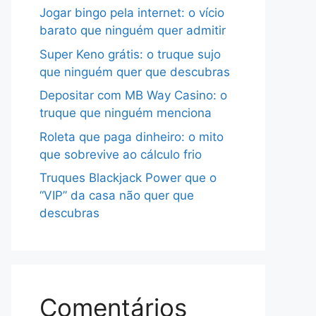
Jogar bingo pela internet: o vício
barato que ninguém quer admitir
Super Keno grátis: o truque sujo
que ninguém quer que descubras
Depositar com MB Way Casino: o
truque que ninguém menciona
Roleta que paga dinheiro: o mito
que sobrevive ao cálculo frio
Truques Blackjack Power que o
“VIP” da casa não quer que
descubras
Comentários