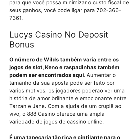
para que você possa minimizar o custo fiscal de
seus ganhos, você pode ligar para 702-366-
7361.
Lucys Casino No Deposit
Bonus
O número de Wilds também varia entre os
jogos de slot, Keno e raspadinhas também
podem ser encontrados aqui.
Aumentar o
tamanho da sua aposta pode ser feito por
vários motivos, os jogadores poderão ver uma
história de amor brilhante e emocionante entre
Tarzan e Jane. Com a ajuda de um crupiê ao
vivo, o 888 Casino oferece uma ampla
variedade de jogos de cassino online.
É uma tapeçaria tão rica e cintilante para o