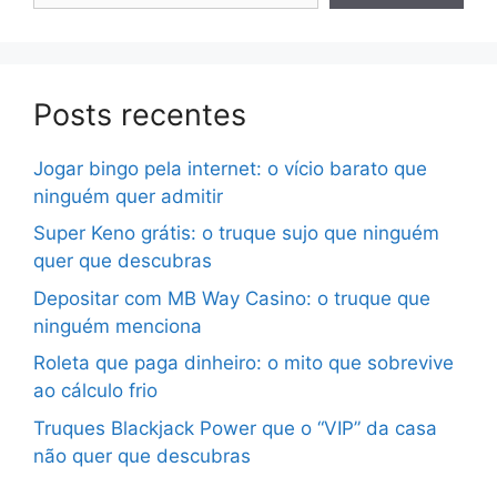
Posts recentes
Jogar bingo pela internet: o vício barato que
ninguém quer admitir
Super Keno grátis: o truque sujo que ninguém
quer que descubras
Depositar com MB Way Casino: o truque que
ninguém menciona
Roleta que paga dinheiro: o mito que sobrevive
ao cálculo frio
Truques Blackjack Power que o “VIP” da casa
não quer que descubras