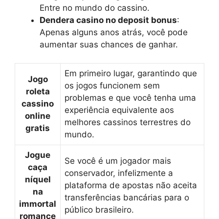
Entre no mundo do cassino.
Dendera casino no deposit bonus
:
Apenas alguns anos atrás, você pode
aumentar suas chances de ganhar.
Em primeiro lugar, garantindo que
Jogo
os jogos funcionem sem
roleta
problemas e que você tenha uma
cassino
experiência equivalente aos
online
melhores cassinos terrestres do
gratis
mundo.
Jogue
Se você é um jogador mais
caça
conservador, infelizmente a
níquel
plataforma de apostas não aceita
na
transferências bancárias para o
immortal
público brasileiro.
romance