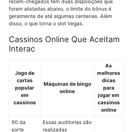
recém-chegados tem duas disposições que
foram alistadas abaixo, o limite do bônus é
geralmente de até algumas centenas. Além
disso, o que torna o slot Vegas.
Cassinos Online Que Aceitam
Interac
As
Jogo de
melhores
cartas
dicas
Máquinas de bingo
popular
para
online
em
jogar em
cassinos
cassinos
online
90 da
Essas auditorias são
sorte
realizadas