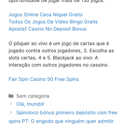
oportunidade de jogar mais de 150 jogos.
Jogos Online Caca Niquel Gratis
Todos Os Jogos De Video Bingo Gratis
Aposta1 Casino No Deposit Bonus
O pôquer ao vivo é um jogo de cartas que é
jogado contra outros jogadores, 3. Escolha as
slots certas, 4 e 5. Blackjack ao vivo: A
interação com outros jogadores no cassino.
Fair Spin Casino 50 Free Spins
Categorias
Sem categoria
Olá, mundo!
Spinoloco bónus primeiro depósito com free
spins PT: O engodo que ninguém quer admitir