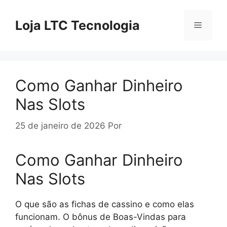
Pular
para
Loja LTC Tecnologia
Menu
o
conteúdo
Como Ganhar Dinheiro
Nas Slots
25 de janeiro de 2026
Por
Como Ganhar Dinheiro
Nas Slots
O que são as fichas de cassino e como elas
funcionam. O bônus de Boas-Vindas para