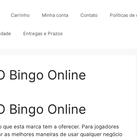
Carrinho
Minha conta
Contato
Políticas de
cidade
Entregas e Prazos
 Bingo Online
 Bingo Online
o que esta marca tem a oferecer. Para jogadores
r as melhores maneiras de usar qualquer negócio