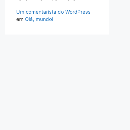
Um comentarista do WordPress
em
Olá, mundo!