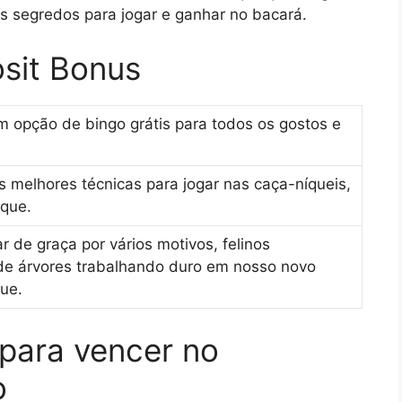
s segredos para jogar e ganhar no bacará.
sit Bonus
m opção de bingo grátis para todos os gostos e
s melhores técnicas para jogar nas caça-níqueis,
 que.
r de graça por vários motivos, felinos
de árvores trabalhando duro em nosso novo
ue.
para vencer no
o