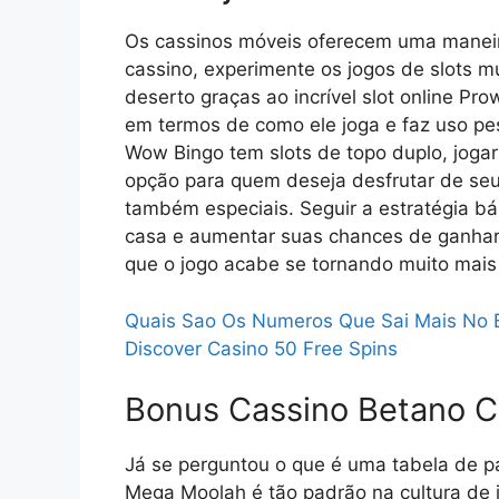
Os cassinos móveis oferecem uma maneir
cassino, experimente os jogos de slots mu
deserto graças ao incrível slot online Pr
em termos de como ele joga e faz uso pes
Wow Bingo tem slots de topo duplo, jogar
opção para quem deseja desfrutar de seu
também especiais. Seguir a estratégia b
casa e aumentar suas chances de ganhar,
que o jogo acabe se tornando muito mai
Quais Sao Os Numeros Que Sai Mais No 
Discover Casino 50 Free Spins
Bonus Cassino Betano 
Já se perguntou o que é uma tabela de p
Mega Moolah é tão padrão na cultura de jo