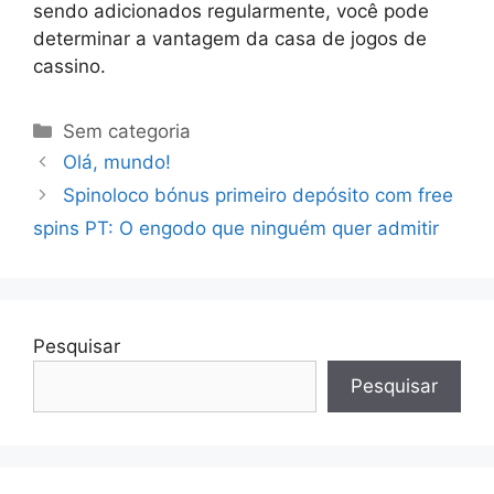
sendo adicionados regularmente, você pode
determinar a vantagem da casa de jogos de
cassino.
Categorias
Sem categoria
Olá, mundo!
Spinoloco bónus primeiro depósito com free
spins PT: O engodo que ninguém quer admitir
Pesquisar
Pesquisar