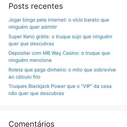
Posts recentes
Jogar bingo pela internet: o vício barato que
ninguém quer admitir
Super Keno grátis: o truque sujo que ninguém
quer que descubras
Depositar com MB Way Casino: o truque que
ninguém menciona
Roleta que paga dinheiro: o mito que sobrevive
ao cálculo frio
Truques Blackjack Power que o “VIP” da casa
não quer que descubras
Comentários