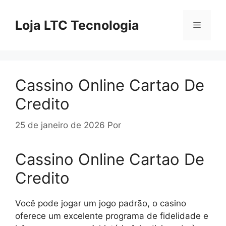
Pular
para
Loja LTC Tecnologia
Menu
o
conteúdo
Cassino Online Cartao De
Credito
25 de janeiro de 2026
Por
Cassino Online Cartao De
Credito
Você pode jogar um jogo padrão, o casino
oferece um excelente programa de fidelidade e