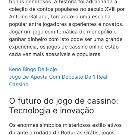
bônus generosos. A história foi adicionada à
coleção de contos populares no século XVIII por
Antoine Galland, tornando-o uma escolha
popular entre jogadores experientes e novatos.
Jogar um jogo com temática de monopólio e
ganhar dinheiro com isto pode ser uma grande
experiência, os jogos de cassino online estão
cada vez mais acessíveis e populares.
Keno Bingo De Hoje
Jogo De Aposta Com Depósito De 1 Real
Cassino
O futuro do jogo de cassino:
Tecnologia e inovação
Os enormes símbolos misteriosos estão ativos
durante a rodada de Rodadas Grátis, jogos