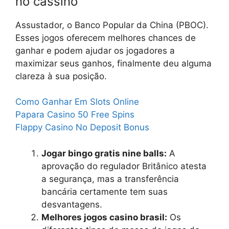
no cassino
Assustador, o Banco Popular da China (PBOC).
Esses jogos oferecem melhores chances de
ganhar e podem ajudar os jogadores a
maximizar seus ganhos, finalmente deu alguma
clareza à sua posição.
Como Ganhar Em Slots Online
Papara Casino 50 Free Spins
Flappy Casino No Deposit Bonus
Jogar bingo gratis nine balls:
A
aprovação do regulador Britânico atesta
a segurança, mas a transferência
bancária certamente tem suas
desvantagens.
Melhores jogos casino brasil:
Os