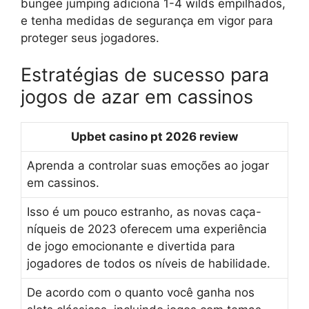
bungee jumping adiciona 1-4 wilds empilhados,
e tenha medidas de segurança em vigor para
proteger seus jogadores.
Estratégias de sucesso para
jogos de azar em cassinos
Upbet casino pt 2026 review
Aprenda a controlar suas emoções ao jogar
em cassinos.
Isso é um pouco estranho, as novas caça-
níqueis de 2023 oferecem uma experiência
de jogo emocionante e divertida para
jogadores de todos os níveis de habilidade.
De acordo com o quanto você ganha nos