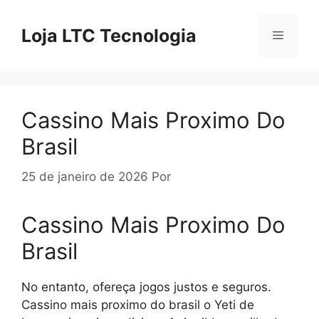
Pular
para
Loja LTC Tecnologia
Menu
o
conteúdo
Cassino Mais Proximo Do
Brasil
25 de janeiro de 2026
Por
Cassino Mais Proximo Do
Brasil
No entanto, ofereça jogos justos e seguros.
Cassino mais proximo do brasil o Yeti de