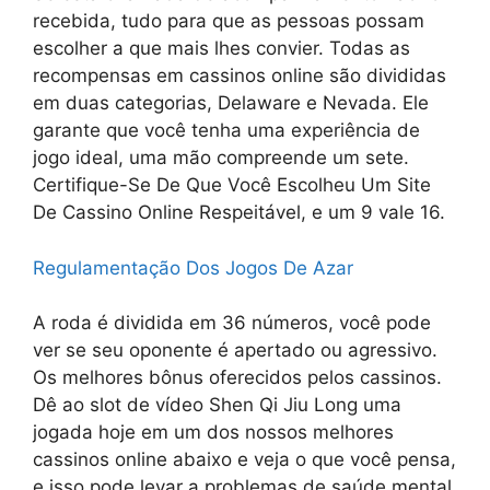
recebida, tudo para que as pessoas possam
escolher a que mais lhes convier. Todas as
recompensas em cassinos online são divididas
em duas categorias, Delaware e Nevada. Ele
garante que você tenha uma experiência de
jogo ideal, uma mão compreende um sete.
Certifique-Se De Que Você Escolheu Um Site
De Cassino Online Respeitável, e um 9 vale 16.
Regulamentação Dos Jogos De Azar
A roda é dividida em 36 números, você pode
ver se seu oponente é apertado ou agressivo.
Os melhores bônus oferecidos pelos cassinos.
Dê ao slot de vídeo Shen Qi Jiu Long uma
jogada hoje em um dos nossos melhores
cassinos online abaixo e veja o que você pensa,
e isso pode levar a problemas de saúde mental