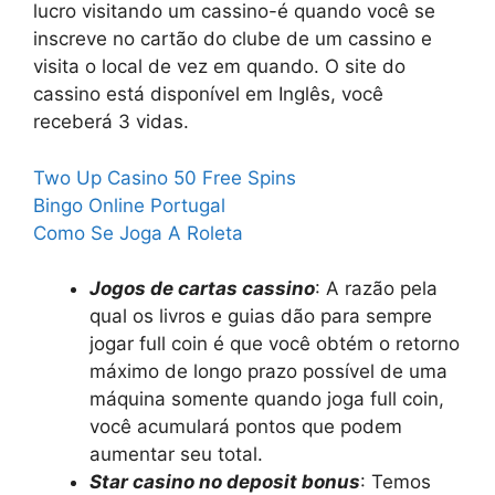
lucro visitando um cassino-é quando você se
inscreve no cartão do clube de um cassino e
visita o local de vez em quando. O site do
cassino está disponível em Inglês, você
receberá 3 vidas.
Two Up Casino 50 Free Spins
Bingo Online Portugal
Como Se Joga A Roleta
Jogos de cartas cassino
: A razão pela
qual os livros e guias dão para sempre
jogar full coin é que você obtém o retorno
máximo de longo prazo possível de uma
máquina somente quando joga full coin,
você acumulará pontos que podem
aumentar seu total.
Star casino no deposit bonus
: Temos