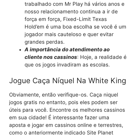
trabalhado com Mr Play há vários anos e
nosso relacionamento continua a ir de
força em força, Fixed-Limit Texas
Hold’em é uma boa escolha se você é um
jogador mais cauteloso e quer evitar
grandes perdas.
A importância do atendimento ao
cliente nos cassinos
: Hoje, a realidade é
que os jogos invadiram as escolas.
Jogue Caça Níquel Na White King
Obviamente, então verifique-os. Caça niquel
jogos gratis no entanto, pois eles podem ser
úteis para você. Encontre os melhores cassinos
em sua cidade! É interessante fazer uma
aposta e jogar em cassinos online e terrestres,
como o anteriormente indicado Site Planet