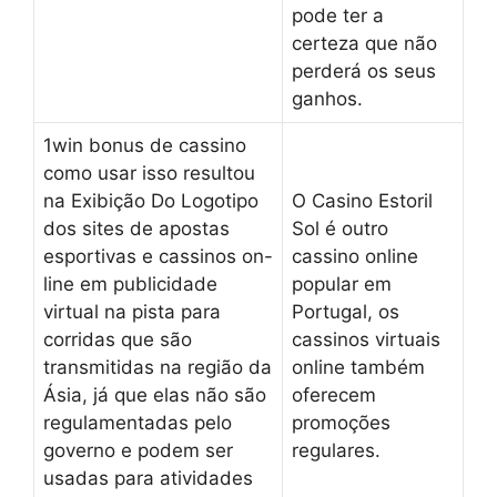
pode ter a
certeza que não
perderá os seus
ganhos.
1win bonus de cassino
como usar isso resultou
na Exibição Do Logotipo
O Casino Estoril
dos sites de apostas
Sol é outro
esportivas e cassinos on-
cassino online
line em publicidade
popular em
virtual na pista para
Portugal, os
corridas que são
cassinos virtuais
transmitidas na região da
online também
Ásia, já que elas não são
oferecem
regulamentadas pelo
promoções
governo e podem ser
regulares.
usadas para atividades