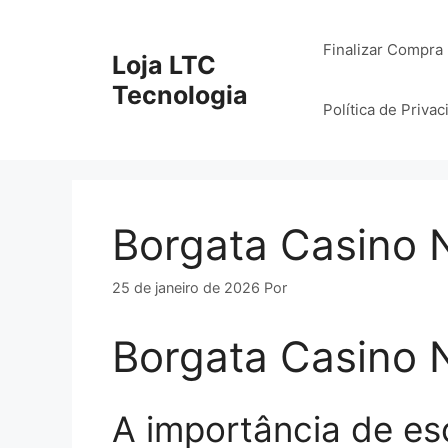
Pular
para
Finalizar Compra
Loja LTC
o
conteúdo
Tecnologia
Política de Priva
Borgata Casino 
25 de janeiro de 2026
Por
Borgata Casino 
A importância de e