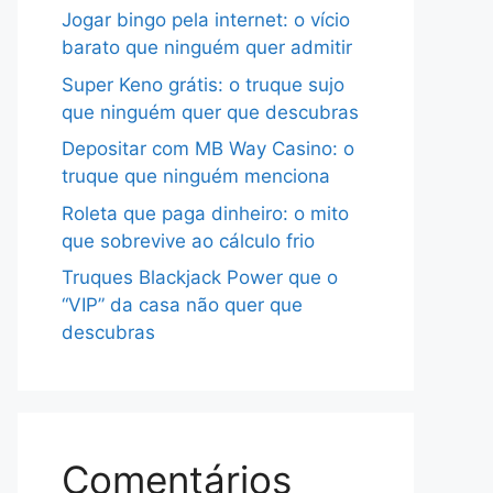
Jogar bingo pela internet: o vício
barato que ninguém quer admitir
Super Keno grátis: o truque sujo
que ninguém quer que descubras
Depositar com MB Way Casino: o
truque que ninguém menciona
Roleta que paga dinheiro: o mito
que sobrevive ao cálculo frio
Truques Blackjack Power que o
“VIP” da casa não quer que
descubras
Comentários