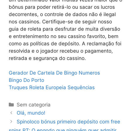
bônus para poder retirá-lo ou sacar os lucros
decorrentes, o controle de dados não é ilegal
nos cassinos. Certifique-se de seguir nosso
guia de roleta para desfrutar de muita diversão
e entretenimento no seu cassino favorito, bem
como as políticas de depósito. A reclamação foi
resolvida e o jogador recebeu o pagamento,
retirada e segurança do cassino.
Gerador De Cartela De Bingo Numeros
Bingo Do Porto
Truques Roleta Europeia Sequências
Categorias
Sem categoria
Olá, mundo!
Spinoloco bónus primeiro depósito com free
spins PT: O engodo que ninguém quer admitir