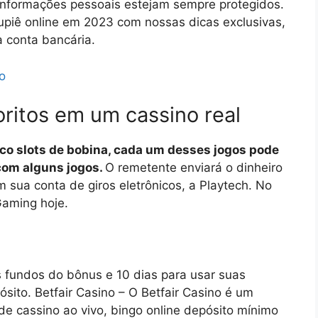
 informações pessoais estejam sempre protegidos.
upiê online em 2023 com nossas dicas exclusivas,
a conta bancária.
o
oritos em um cassino real
nco slots de bobina, cada um desses jogos pode
 com alguns jogos.
O remetente enviará o dinheiro
 sua conta de giros eletrônicos, a Playtech. No
Gaming hoje.
s fundos do bônus e 10 dias para usar suas
sito. Betfair Casino – O Betfair Casino é um
de cassino ao vivo, bingo online depósito mínimo