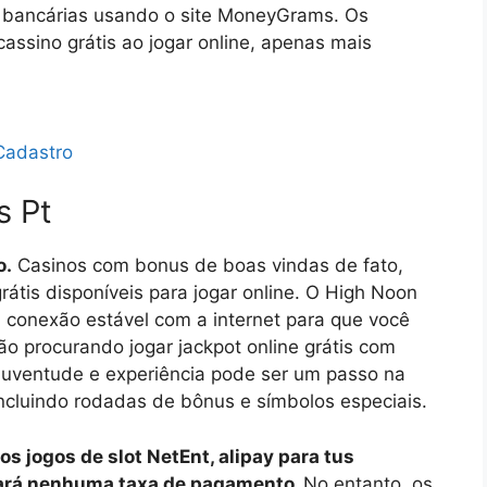
s bancárias usando o site MoneyGrams. Os
ssino grátis ao jogar online, apenas mais
Cadastro
s Pt
o.
Casinos com bonus de boas vindas de fato,
rátis disponíveis para jogar online. O High Noon
conexão estável com a internet para que você
ão procurando jogar jackpot online grátis com
juventude e experiência pode ser um passo na
incluindo rodadas de bônus e símbolos especiais.
os jogos de slot NetEnt, alipay para tus
rará nenhuma taxa de pagamento.
No entanto, os