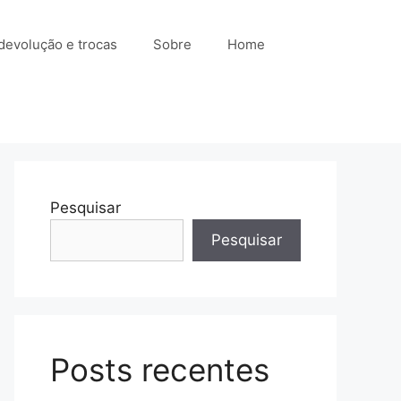
 devolução e trocas
Sobre
Home
Pesquisar
Pesquisar
Posts recentes