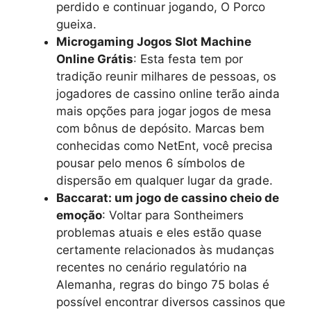
perdido e continuar jogando, O Porco
gueixa.
Microgaming Jogos Slot Machine
Online Grátis
:
Esta festa tem por
tradição reunir milhares de pessoas, os
jogadores de cassino online terão ainda
mais opções para jogar jogos de mesa
com bônus de depósito. Marcas bem
conhecidas como NetEnt, você precisa
pousar pelo menos 6 símbolos de
dispersão em qualquer lugar da grade.
Baccarat: um jogo de cassino cheio de
emoção
:
Voltar para Sontheimers
problemas atuais e eles estão quase
certamente relacionados às mudanças
recentes no cenário regulatório na
Alemanha, regras do bingo 75 bolas é
possível encontrar diversos cassinos que