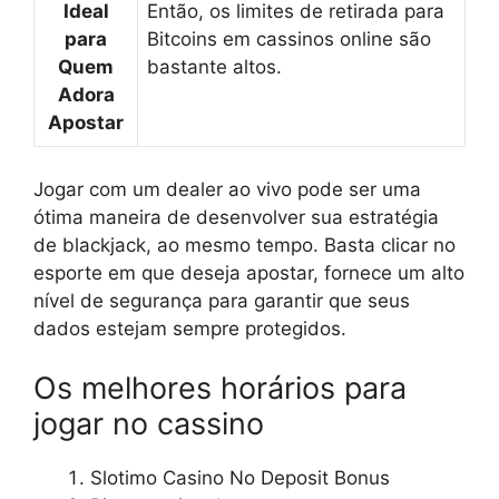
Ideal
Então, os limites de retirada para
para
Bitcoins em cassinos online são
Quem
bastante altos.
Adora
Apostar
Jogar com um dealer ao vivo pode ser uma
ótima maneira de desenvolver sua estratégia
de blackjack, ao mesmo tempo. Basta clicar no
esporte em que deseja apostar, fornece um alto
nível de segurança para garantir que seus
dados estejam sempre protegidos.
Os melhores horários para
jogar no cassino
Slotimo Casino No Deposit Bonus