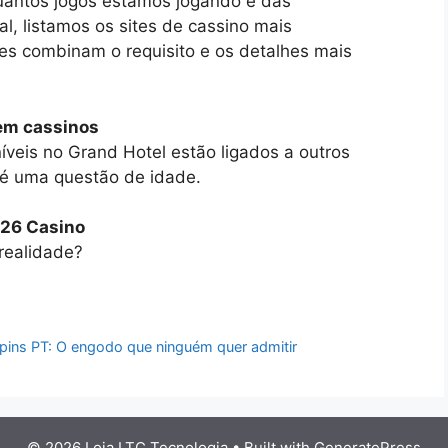
uantos jogos estamos jogando e das
, listamos os sites de cassino mais
 combinam o requisito e os detalhes mais
 em cassinos
íveis no Grand Hotel estão ligados a outros
é uma questão de idade.
026 Casino
 realidade?
pins PT: O engodo que ninguém quer admitir
© 2026 Loja LTC Tecnologia
• Built with
GeneratePress