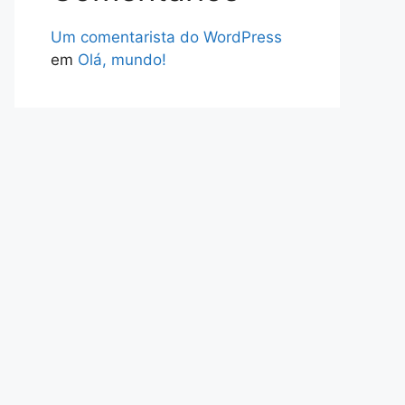
Um comentarista do WordPress
em
Olá, mundo!