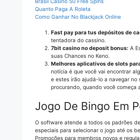
Brasil Casino 50 Free Spins
Quanto Paga A Roleta
Como Ganhar No Blackjack Online
Fast pay para tus depósitos de ca
tentadora do cassino.
7bit casino no deposit bonus:
A Es
suas Chances no Keno.
Melhores aplicativos de slots par
notícia é que você vai encontrar 
e estes irão ajudá-lo a navegar no 
procurando, quando você começa a 
Jogo De Bingo Em P
O software atende a todos os padrões de
especiais para selecionar o jogo até os b
Promoções para membros novos e regular