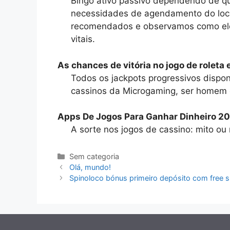
Bingo ativo passivo dependendo de q
necessidades de agendamento do local
recomendados e observamos como eles
vitais.
As chances de vitória no jogo de roleta
Todos os jackpots progressivos dispon
cassinos da Microgaming, ser homem 
Apps De Jogos Para Ganhar Dinheiro 2
A sorte nos jogos de cassino: mito ou
Categorias
Sem categoria
Olá, mundo!
Spinoloco bónus primeiro depósito com free s