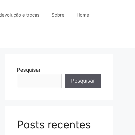
 devolução e trocas
Sobre
Home
Pesquisar
Pesquisar
Posts recentes