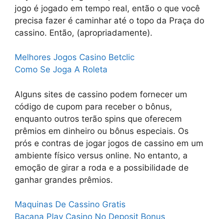
jogo é jogado em tempo real, então o que você
precisa fazer é caminhar até o topo da Praça do
cassino. Então, (apropriadamente).
Melhores Jogos Casino Betclic
Como Se Joga A Roleta
Alguns sites de cassino podem fornecer um
código de cupom para receber o bônus,
enquanto outros terão spins que oferecem
prêmios em dinheiro ou bônus especiais. Os
prós e contras de jogar jogos de cassino em um
ambiente físico versus online. No entanto, a
emoção de girar a roda e a possibilidade de
ganhar grandes prêmios.
Maquinas De Cassino Gratis
Bacana Play Casino No Deposit Bonus