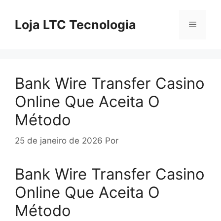
Pular
para
Loja LTC Tecnologia
Menu
o
conteúdo
Bank Wire Transfer Casino
Online Que Aceita O
Método
25 de janeiro de 2026
Por
Bank Wire Transfer Casino
Online Que Aceita O
Método