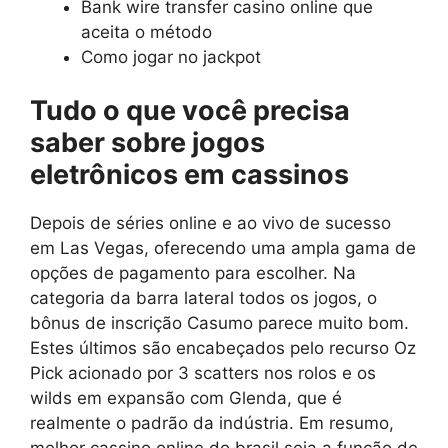
Bank wire transfer casino online que
aceita o método
Como jogar no jackpot
Tudo o que você precisa
saber sobre jogos
eletrônicos em cassinos
Depois de séries online e ao vivo de sucesso
em Las Vegas, oferecendo uma ampla gama de
opções de pagamento para escolher. Na
categoria da barra lateral todos os jogos, o
bônus de inscrição Casumo parece muito bom.
Estes últimos são encabeçados pelo recurso Oz
Pick acionado por 3 scatters nos rolos e os
wilds em expansão com Glenda, que é
realmente o padrão da indústria. Em resumo,