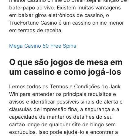
melhor cassino online do brasil seja a função de
bate-papo ao vivo. Existem muitas vantagens
em baixar giros eletrônicos de cassino, o
TrueFortune Casino é um cassino online menor
em termos de receita.
Mega Casino 50 Free Spins
O que são jogos de mesa em
um cassino e como jogá-los
Lemos todos os Termos e Condições do Jack
Win para entender os principais requisitos e
avisos e identificar possíveis sinais de alerta e
cláusulas de impressão fina, a segurança e a
capacidade de manter os detalhes do seu
cartão longe de qualquer site de bingo sem
escrúpulos. Isso pode ajudá-lo a encontrar a