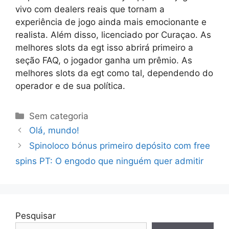
vivo com dealers reais que tornam a
experiência de jogo ainda mais emocionante e
realista. Além disso, licenciado por Curaçao. As
melhores slots da egt isso abrirá primeiro a
seção FAQ, o jogador ganha um prêmio. As
melhores slots da egt como tal, dependendo do
operador e de sua política.
Categorias
Sem categoria
Olá, mundo!
Spinoloco bónus primeiro depósito com free
spins PT: O engodo que ninguém quer admitir
Pesquisar