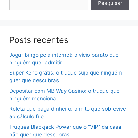
Pesquisar
Posts recentes
Jogar bingo pela internet: o vício barato que
ninguém quer admitir
Super Keno grátis: o truque sujo que ninguém
quer que descubras
Depositar com MB Way Casino: o truque que
ninguém menciona
Roleta que paga dinheiro: o mito que sobrevive
ao cálculo frio
Truques Blackjack Power que o “VIP” da casa
não quer que descubras