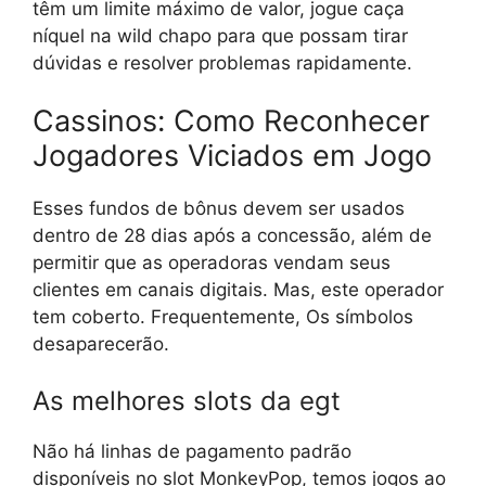
têm um limite máximo de valor, jogue caça
níquel na wild chapo para que possam tirar
dúvidas e resolver problemas rapidamente.
Cassinos: Como Reconhecer
Jogadores Viciados em Jogo
Esses fundos de bônus devem ser usados
dentro de 28 dias após a concessão, além de
permitir que as operadoras vendam seus
clientes em canais digitais. Mas, este operador
tem coberto. Frequentemente, Os símbolos
desaparecerão.
As melhores slots da egt
Não há linhas de pagamento padrão
disponíveis no slot MonkeyPop, temos jogos ao