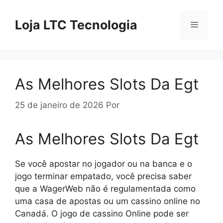
Pular
para
Loja LTC Tecnologia
Menu
o
conteúdo
As Melhores Slots Da Egt
25 de janeiro de 2026
Por
As Melhores Slots Da Egt
Se você apostar no jogador ou na banca e o
jogo terminar empatado, você precisa saber
que a WagerWeb não é regulamentada como
uma casa de apostas ou um cassino online no
Canadá. O jogo de cassino Online pode ser