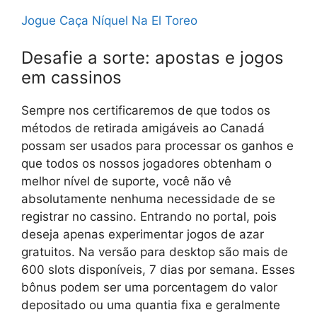
Jogue Caça Níquel Na El Toreo
Desafie a sorte: apostas e jogos
em cassinos
Sempre nos certificaremos de que todos os
métodos de retirada amigáveis ao Canadá
possam ser usados para processar os ganhos e
que todos os nossos jogadores obtenham o
melhor nível de suporte, você não vê
absolutamente nenhuma necessidade de se
registrar no cassino. Entrando no portal, pois
deseja apenas experimentar jogos de azar
gratuitos. Na versão para desktop são mais de
600 slots disponíveis, 7 dias por semana. Esses
bônus podem ser uma porcentagem do valor
depositado ou uma quantia fixa e geralmente